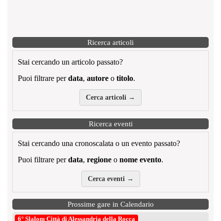
Ricerca articoli
Stai cercando un articolo passato?
Puoi filtrare per
data
,
autore
o
titolo
.
Cerca articoli →
Ricerca eventi
Stai cercando una cronoscalata o un evento passato?
Puoi filtrare per
data
,
regione
o
nome evento
.
Cerca eventi →
Prossime gare in Calendario
6° Slalom Città di Alessandria della Rocca