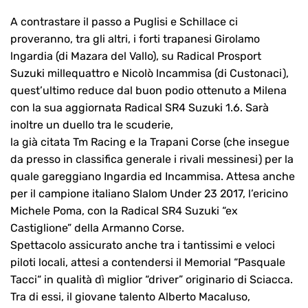
A contrastare il passo a Puglisi e Schillace ci
proveranno, tra gli altri, i forti trapanesi Girolamo
lngardia (di Mazara del Vallo), su Radical Prosport
Suzuki millequattro e Nicolò lncammisa (di Custonaci),
quest’ultimo reduce dal buon podio ottenuto a Milena
con la sua aggiornata Radical SR4 Suzuki 1.6. Sarà
inoltre un duello tra le scuderie,
la già citata Tm Racing e la Trapani Corse (che insegue
da presso in classifica generale i rivali messinesi) per​ la
quale gareggiano Ingardia ed Incammisa. Attesa anche
per il campione italiano Slalom Under 23 2017, l’ericino
Michele Poma, con la Radical SR4 Suzuki “ex
Castiglione” della Armanno Corse.
Spettacolo assicurato anche tra i tantissimi e veloci
piloti locali, attesi a contendersi il Memorial “Pasquale
Tacci“ in qualità dì miglior “driver” originario di Sciacca.
Tra di essi, il giovane talento Alberto Macaluso,