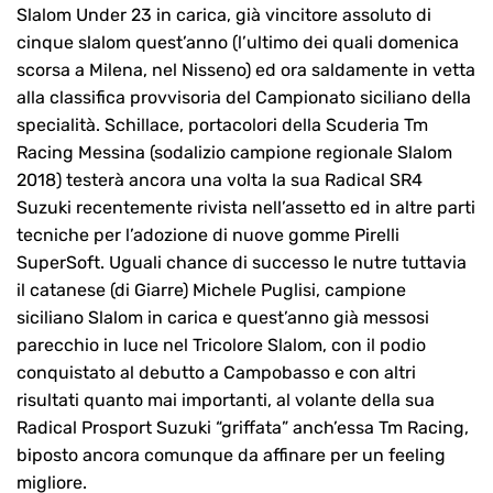
Slalom Under 23 in carica, già vincitore assoluto di
cinque slalom quest’anno (l’ultimo dei quali domenica
scorsa a Milena, nel Nisseno) ed ora saldamente in vetta
alla classifica provvisoria del Campionato siciliano della
specialità. Schillace, portacolori della Scuderia Tm
Racing Messina (sodalizio campione regionale Slalom
2018) testerà ancora una volta la sua Radical SR4
Suzuki recentemente rivista nell’assetto ed in altre parti
tecniche per l’adozione di nuove gomme Pirelli
SuperSoft. Uguali chance di successo le nutre tuttavia
il catanese (di Giarre) Michele Puglisi, campione
siciliano Slalom in carica e quest’anno già messosi
parecchio in luce nel Tricolore Slalom, con il podio
conquistato al debutto a Campobasso e con altri
risultati quanto mai importanti, al volante della sua
Radical Prosport Suzuki “griffata” anch’essa Tm Racing,
biposto ancora comunque da affinare per un feeling
migliore.