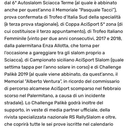
dal 6° Autoslalom Sciacca Terme (al quale è abbinato
anche per quest’anno il Memoriale “Pasquale Tacci”),
prova confermata di Trofeo d’Italia Sud della specialità
(è terza prova stagionale), di Coppa AciSport 5ª zona (di
cui costituisce il terzo appuntamento), di Trofeo Italiano
Femminile (vinto per due anni consecutivi, 2017 e 2018,
dalla palermitana Enza Allotta, che torna per
l’occasione a gareggiare tra gli slalom proprio a
Sciacca), di Campionato siciliano AciSport Slalom (quale
settima tappa per l’anno solare in corso) e di Challenge
Palikè 2019 (al quale viene abbinato, da quest’anno, il
Memorial “Alberto Ventura”, in ricordo del commissario
di percorso alcamese AciSport scomparso nel febbraio
scorso nel Palermitano, a causa di un incidente
stradale). Lo Challenge Palikè godrà inoltre del
supporto, in veste di media partner ufficiale, della
rivista specializzata nazionale RS RallySlalom e oltre,
che coprirà tutte le sei prove iscritte nel calendario