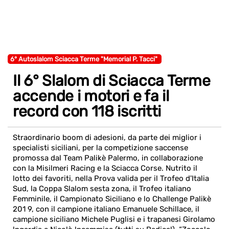
6° Autoslalom Sciacca Terme "Memorial P. Tacci"
Il 6° Slalom di Sciacca Terme
accende i motori e fa il
record con 118 iscritti
Straordinario boom di adesioni, da parte dei miglior i
specialisti siciliani, per la competizione saccense
promossa dal Team Palikè Palermo, in collaborazione
con la Misilmeri Racing e la Sciacca Corse. Nutrito il
lotto dei favoriti, nella P​rova valida p​er il Trofeo d'Italia
Sud, ​la Co​ppa Slalom sesta zona, ​il Trofeo italiano
Femminile, ​il Campionato​ Siciliano e lo Challenge Palikè
201 9, con il campione italiano Emanuele Schillace, il
campione siciliano Michele Puglisi e i trapanesi Girolamo