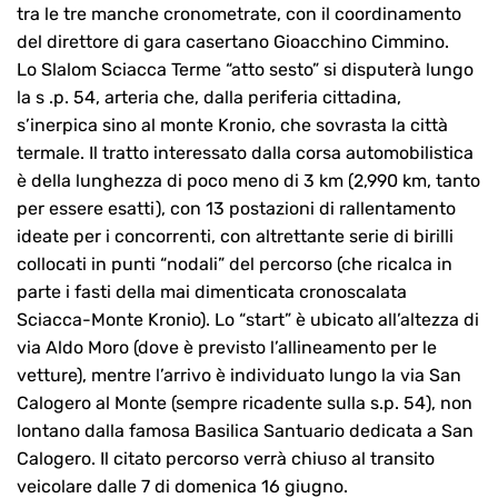
tra le tre manche cronometrate, con il coordinamento
del direttore di gara casertano Gioacchino Cimmino.
Lo Slalom Sciacca Terme “atto sesto” si disputerà lungo
la s .p. 54, arteria che, dalla periferia cittadina,
s’inerpica sino al monte Kronio, che sovrasta la città
termale. Il tratto interessato dalla corsa automobilistica
è della lunghezza di poco meno di 3 km (2,990 km, tanto
per essere esatti), con 13 postazioni di rallentamento
ideate per i concorrenti, con altrettante serie di birilli
collocati in punti “nodali” del percorso (che ricalca in
parte i fasti della mai dimenticata cronoscalata
Sciacca-Monte Kronio). Lo “start” è ubicato all’altezza di
via Aldo Moro (dove è previsto l’allineamento per le
vetture), mentre l’arrivo è individuato lungo la via San
Calogero al Monte (sempre ricadente sulla s.p. 54), non
lontano dalla famosa Basilica Santuario dedicata a San
Calogero. Il citato percorso verrà chiuso al transito
veicolare dalle 7 di domenica 16 giugno.