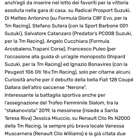
anch’egli da inserire nel lotto dei favoriti per la vittoria
assoluta nella gara di casa, su Radical Prosport Suzuki,
Di Matteo Antonino (su Formula Gloria C8F Evo, per la
Tm Racing), Stefano Sutera (con la Sport Barbone 001
Suzuki), Salvatore Catanzaro (Predator’s PC008 Suzuki,
per la Tm Racing), Angelo Cucchiara (Formula
Arcobaleno,Trapani Corse), Francesco Puleo (per
l’occasione alla guida di un’agile monoposto Ghipard
Suzuki, per la Tm Racing) ed Ignazio Bonavires (con la
Peugeot 106 Gti 16v,Tm Racing), solo per citarne alcuni.
Curiosità anche per il debutto della bella Fiat 128 Coupé
Dallara dell’altro saccense “Nerone”.
Interessante la battaglia sportiva anche per
l’assegnazione del Trofeo Femminile Slalom, tra la
“stakanovista” 2019, la messinese (risiede a Santa
Teresa Riva) Jessica Miuccio, su Renault Clio Rs N2000
della Tm Racing, la sempre pìù brava locale Vanessa
Muscarnera (Renault Clio Williams) e la già citata due