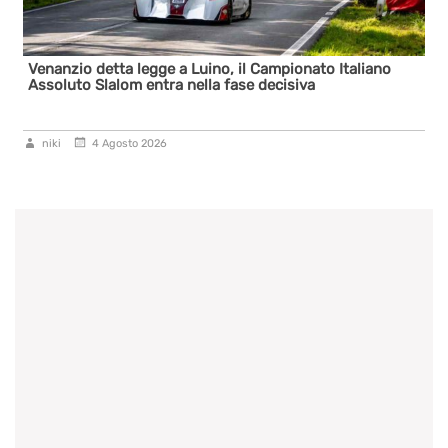
Venanzio detta legge a Luino, il Campionato Italiano
Pres
Assoluto Slalom entra nella fase decisiva
niki
4 Agosto 2026
nik