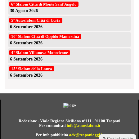
6° Slalom Città di Monte Sant’Angelo
30 Agosto 2026
5° Autoslalom Città di Ucria
6 Settembre 2026
10° Slalom Città di Oppido Mamertina
6 Settembre 2026
4° Slalom Villanova Monteleone
6 Settembre 2026
15° Slalom della Laura
6 Settembre 2026
Redazione - Viale Regione Siciliana n°111 - 91100 Trapani
Per comunicati
info@autoslalom.it
Per info pubblicità
adv@trapanioggi.it
⚙️ Gestisci cookie