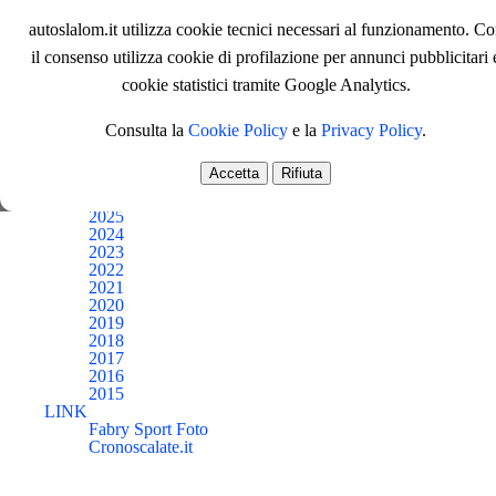
Trofeo Sud
Coppa Zona 1
autoslalom.it utilizza cookie tecnici necessari al funzionamento. C
Coppa Zona 2
il consenso utilizza cookie di profilazione per annunci pubblicitari 
Coppa Zona 3
Coppa Zona 4
cookie statistici tramite Google Analytics.
Coppa Zona 5
Altri
Consulta la
Cookie Policy
e la
Privacy Policy
.
Prima Pagina
Protagonisti
Accetta
Rifiuta
ARCHIVI
2026
2025
2024
2023
2022
2021
2020
2019
2018
2017
2016
2015
LINK
Fabry Sport Foto
Cronoscalate.it