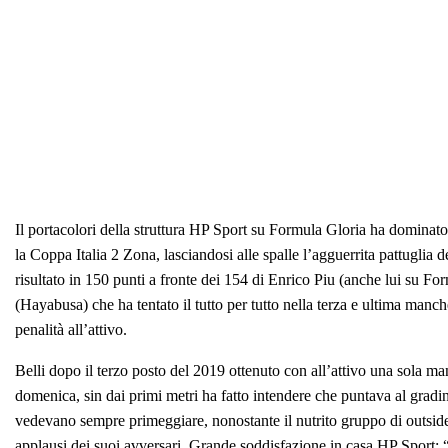
Il portacolori della struttura HP Sport su Formula Gloria ha dominato 
la Coppa Italia 2 Zona, lasciandosi alle spalle l’agguerrita pattuglia dei
risultato in 150 punti a fronte dei 154 di Enrico Piu (anche lui su F
(Hayabusa) che ha tentato il tutto per tutto nella terza e ultima manc
penalità all’attivo.
Belli dopo il terzo posto del 2019 ottenuto con all’attivo una sola man
domenica, sin dai primi metri ha fatto intendere che puntava al gradin
vedevano sempre primeggiare, nonostante il nutrito gruppo di outsider
applausi dei suoi avversari. Grande soddisfazione in casa HP Sport: 