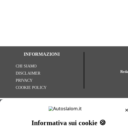
INFORMAZIONI
CHI SIAMO
Reda
DISCLAIMER
PRIVACY
COOKIE POLICY
CIAS
CNS
Trofeo Nord
Informativa sui cookie 🍪
Trofeo Centro Sud