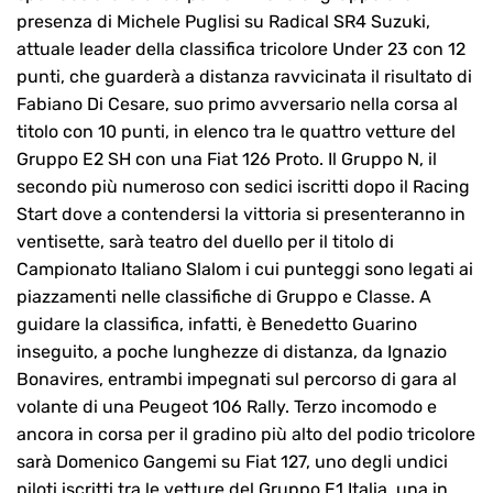
presenza di Michele Puglisi su Radical SR4 Suzuki,
attuale leader della classifica tricolore Under 23 con 12
punti, che guarderà a distanza ravvicinata il risultato di
Fabiano Di Cesare, suo primo avversario nella corsa al
titolo con 10 punti, in elenco tra le quattro vetture del
Gruppo E2 SH con una Fiat 126 Proto. Il Gruppo N, il
secondo più numeroso con sedici iscritti dopo il Racing
Start dove a contendersi la vittoria si presenteranno in
ventisette, sarà teatro del duello per il titolo di
Campionato Italiano Slalom i cui punteggi sono legati ai
piazzamenti nelle classifiche di Gruppo e Classe. A
guidare la classifica, infatti, è Benedetto Guarino
inseguito, a poche lunghezze di distanza, da Ignazio
Bonavires, entrambi impegnati sul percorso di gara al
volante di una Peugeot 106 Rally. Terzo incomodo e
ancora in corsa per il gradino più alto del podio tricolore
sarà Domenico Gangemi su Fiat 127, uno degli undici
piloti iscritti tra le vetture del Gruppo E1 Italia, una in