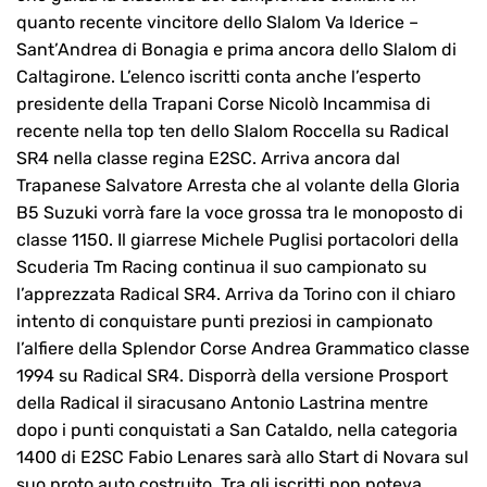
quanto recente vincitore dello Slalom Va lderice –
Sant’Andrea di Bonagia e prima ancora dello Slalom di
Caltagirone. L’elenco iscritti conta anche l’esperto
presidente della Trapani Corse Nicolò Incammisa di
recente nella top ten dello Slalom Roccella su Radical
SR4 nella classe regina E2SC. Arriva ancora dal
Trapanese Salvatore Arresta che al volante della Gloria
B5 Suzuki vorrà fare la voce grossa tra le monoposto di
classe 1150. Il giarrese Michele Puglisi portacolori della
Scuderia Tm Racing continua il suo campionato su
l’apprezzata Radical SR4. Arriva da Torino con il chiaro
intento di conquistare punti preziosi in campionato
l’alfiere della Splendor Corse Andrea Grammatico classe
1994 su Radical SR4. Disporrà della versione Prosport
della Radical il siracusano Antonio Lastrina mentre
dopo i punti conquistati a San Cataldo, nella categoria
1400 di E2SC Fabio Lenares sarà allo Start di Novara sul
suo proto auto costruito. Tra gli iscritti non poteva