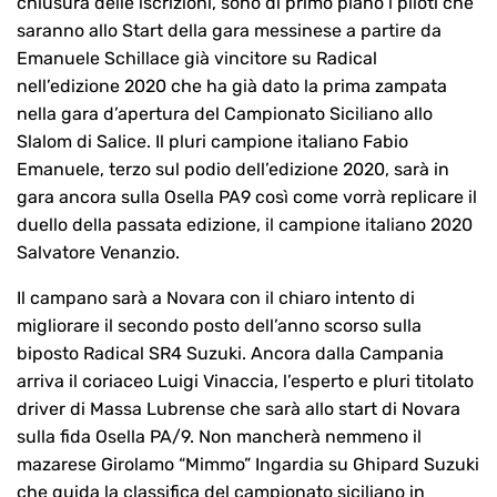
chiusura delle iscrizioni, sono di primo piano i piloti che
saranno allo Start della gara messinese a partire da
Emanuele Schillace già vincitore su Radical
nell’edizione 2020 che ha già dato la prima zampata
nella gara d’apertura del Campionato Siciliano allo
Slalom di Salice. Il pluri campione italiano Fabio
Emanuele, terzo sul podio dell’edizione 2020, sarà in
gara ancora sulla Osella PA9 così come vorrà replicare il
duello della passata edizione, il campione italiano 2020
Salvatore Venanzio.
Il campano sarà a Novara con il chiaro intento di
migliorare il secondo posto dell’anno scorso sulla
biposto Radical SR4 Suzuki. Ancora dalla Campania
arriva il coriaceo Luigi Vinaccia, l’esperto e pluri titolato
driver di Massa Lubrense che sarà allo start di Novara
sulla fida Osella PA/9. Non mancherà nemmeno il
mazarese Girolamo “Mimmo” Ingardia su Ghipard Suzuki
che guida la classifica del campionato siciliano in