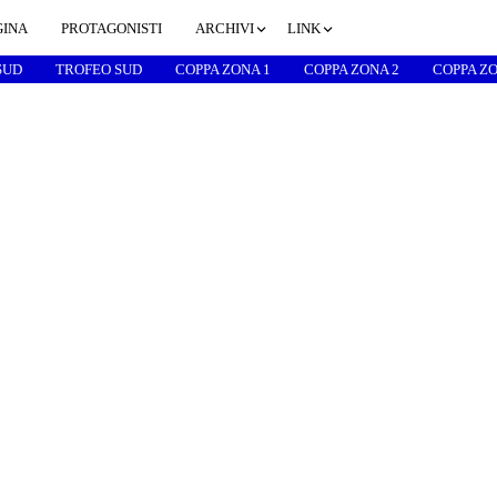
GINA
PROTAGONISTI
ARCHIVI
LINK
SUD
TROFEO SUD
COPPA ZONA 1
COPPA ZONA 2
COPPA ZO