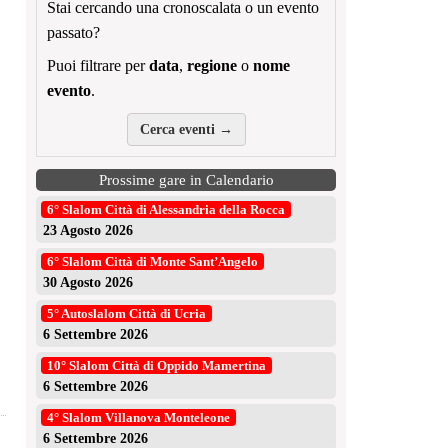
Stai cercando una cronoscalata o un evento
passato?
Puoi filtrare per
data
,
regione
o
nome
evento
.
Cerca eventi →
Prossime gare in Calendario
6° Slalom Città di Alessandria della Rocca
23 Agosto 2026
6° Slalom Città di Monte Sant’Angelo
30 Agosto 2026
5° Autoslalom Città di Ucria
6 Settembre 2026
10° Slalom Città di Oppido Mamertina
6 Settembre 2026
4° Slalom Villanova Monteleone
6 Settembre 2026