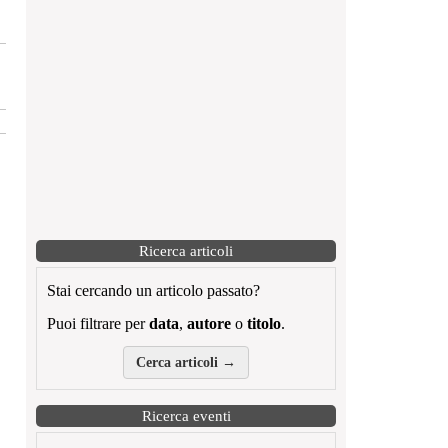
Ricerca articoli
Stai cercando un articolo passato?
Puoi filtrare per
data
,
autore
o
titolo
.
Cerca articoli →
Ricerca eventi