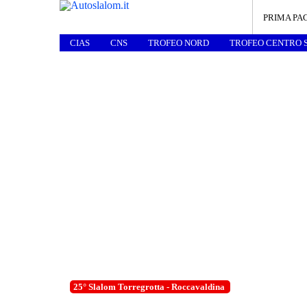
PRIMA PA
CIAS
CNS
TROFEO NORD
TROFEO CENTRO 
25° Slalom Torregrotta - Roccavaldina