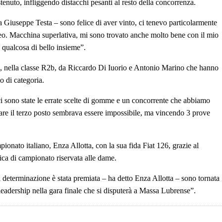
nuto, infliggendo distacchi pesanti al resto della concorrenza.
a Giuseppe Testa – sono felice di aver vinto, ci tenevo particolarmente
eo. Macchina superlativa, mi sono trovato anche molto bene con il mio
 qualcosa di bello insieme”.
o, nella classe R2b, da Riccardo Di Iuorio e Antonio Marino che hanno
o di categoria.
rci sono state le errate scelte di gomme e un concorrente che abbiamo
are il terzo posto sembrava essere impossibile, ma vincendo 3 prove
mpionato italiano, Enza Allotta, con la sua fida Fiat 126, grazie al
fica di campionato riservata alle dame.
 determinazione è stata premiata – ha detto Enza Allotta – sono tornata
leadership nella gara finale che si disputerà a Massa Lubrense”.