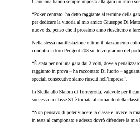
Cianciana hanno sempre imposto alla gara un ritmo soste
“Poker centrato -ha detto raggiante al termine della gar
per dedicare la vittoria al mio amico Giuseppe Di Matt
nuovo ds, penso che il prossimo anno riusciremo a fare
Nella stessa manifestazione ottimo il piazzamento colt
condotto la loro Peugeot 208 sul terzo gradino del podi
“È stata per noi una gara dai 2 volti, dove a penalizza
raggiunto in prova – ha raccontato Di Iuorio – agguant
speciali consecutive siamo riusciti nell’impresa”.
In Sicilia allo Slalom di Torregrotta, valevole per il ca
successo in classe S1 è tornata al comando della classi
“Non pensavo di poter vincere la classe e invece la mia
in testa al campionato e adesso dovrò difendere la mia 