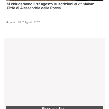
il 19 agosto le iscrizioni al 6° Slalom
A Monte Sant’Angelo
andria della Rocca
to 2026
niki
6 Agosto 202
Ricerca articoli