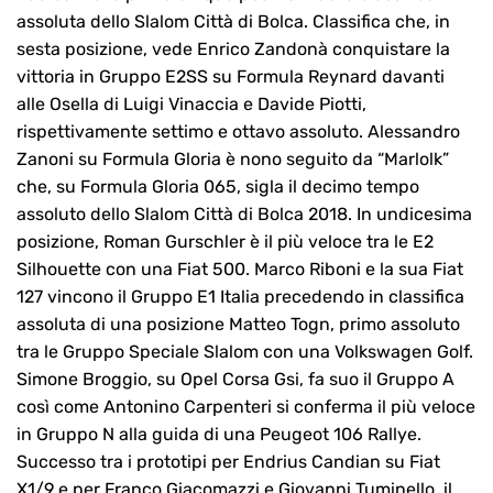
assoluta dello Slalom Città di Bolca. Classifica che, in
sesta posizione, vede Enrico Zandonà conquistare la
vittoria in Gruppo E2SS su Formula Reynard davanti
alle Osella di Luigi Vinaccia e Davide Piotti,
rispettivamente settimo e ottavo assoluto. Alessandro
Zanoni su Formula Gloria è nono seguito da “Marlolk”
che, su Formula Gloria 065, sigla il decimo tempo
assoluto dello Slalom Città di Bolca 2018. In undicesima
posizione, Roman Gurschler è il più veloce tra le E2
Silhouette con una Fiat 500. Marco Riboni e la sua Fiat
127 vincono il Gruppo E1 Italia precedendo in classifica
assoluta di una posizione Matteo Togn, primo assoluto
tra le Gruppo Speciale Slalom con una Volkswagen Golf.
Simone Broggio, su Opel Corsa Gsi, fa suo il Gruppo A
così come Antonino Carpenteri si conferma il più veloce
in Gruppo N alla guida di una Peugeot 106 Rallye.
Successo tra i prototipi per Endrius Candian su Fiat
X1/9 e per Franco Giacomazzi e Giovanni Tuminello, il