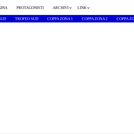
GINA
PROTAGONISTI
ARCHIVI
LINK
SUD
TROFEO SUD
COPPA ZONA 1
COPPA ZONA 2
COPPA ZO