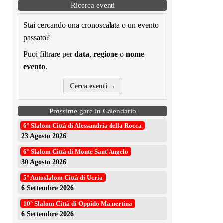
Ricerca eventi
Stai cercando una cronoscalata o un evento
passato?
Puoi filtrare per
data
,
regione
o
nome
evento
.
Cerca eventi →
Prossime gare in Calendario
6° Slalom Città di Alessandria della Rocca
23 Agosto 2026
6° Slalom Città di Monte Sant’Angelo
30 Agosto 2026
5° Autoslalom Città di Ucria
6 Settembre 2026
10° Slalom Città di Oppido Mamertina
6 Settembre 2026