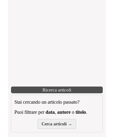
Ricerca articoli
Stai cercando un articolo passato?
Puoi filtrare per
data
,
autore
o
titolo
.
Cerca articoli →