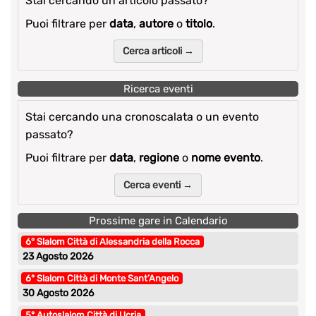
Stai cercando un articolo passato?
Puoi filtrare per
data
,
autore
o
titolo
.
Cerca articoli →
Ricerca eventi
Stai cercando una cronoscalata o un evento
passato?
Puoi filtrare per
data
,
regione
o
nome evento
.
Cerca eventi →
Prossime gare in Calendario
6° Slalom Città di Alessandria della Rocca
23 Agosto 2026
6° Slalom Città di Monte Sant’Angelo
30 Agosto 2026
5° Autoslalom Città di Ucria