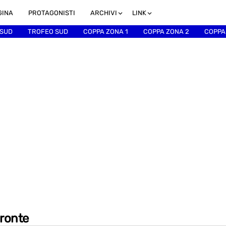
GINA
PROTAGONISTI
ARCHIVI
LINK
 SUD
TROFEO SUD
COPPA ZONA 1
COPPA ZONA 2
COPPA
Bronte