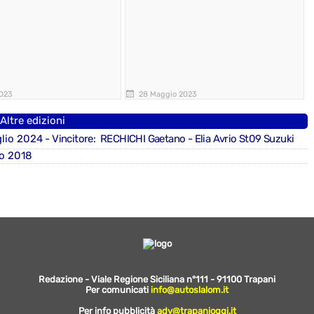
2023
28 Maggio 2023
Altre edizioni
glio 2024
- Vincitore: RECHICHI Gaetano - Elia Avrio St09 Suzuki
io 2018
Redazione - Viale Regione Siciliana n°111 - 91100 Trapani
Per comunicati
info@autoslalom.it
Per info pubblicità
adv@trapanioggi.it