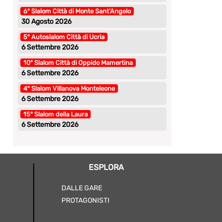
6° Slalom Città di Monte Sant’Angelo
30 Agosto 2026
5° Autoslalom Città di Ucria
6 Settembre 2026
10° Slalom Città di Oppido Mamertina
6 Settembre 2026
4° Slalom Villanova Monteleone
6 Settembre 2026
15° Slalom della Laura
6 Settembre 2026
ESPLORA
DALLE GARE
PROTAGONISTI