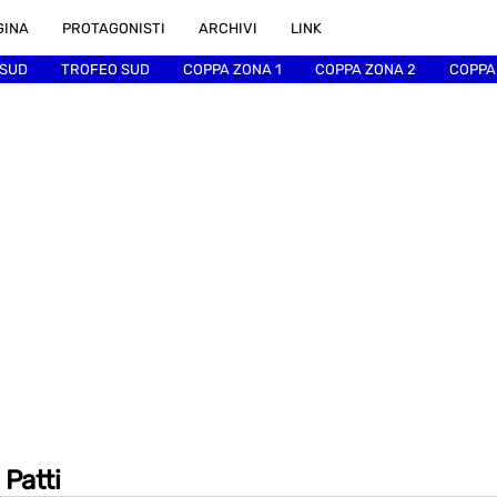
GINA
PROTAGONISTI
ARCHIVI
LINK
 SUD
TROFEO SUD
COPPA ZONA 1
COPPA ZONA 2
COPPA
 Patti