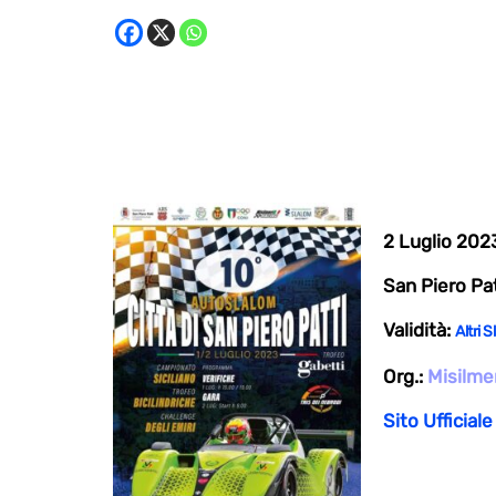
2 Luglio 202
San Piero Patt
Validità:
Altri 
Org.:
Misilme
Sito Ufficiale