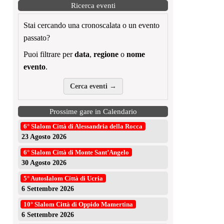
Ricerca eventi
Stai cercando una cronoscalata o un evento
passato?
Puoi filtrare per
data
,
regione
o
nome
evento
.
Cerca eventi →
Prossime gare in Calendario
6° Slalom Città di Alessandria della Rocca
23 Agosto 2026
6° Slalom Città di Monte Sant’Angelo
30 Agosto 2026
5° Autoslalom Città di Ucria
6 Settembre 2026
10° Slalom Città di Oppido Mamertina
6 Settembre 2026