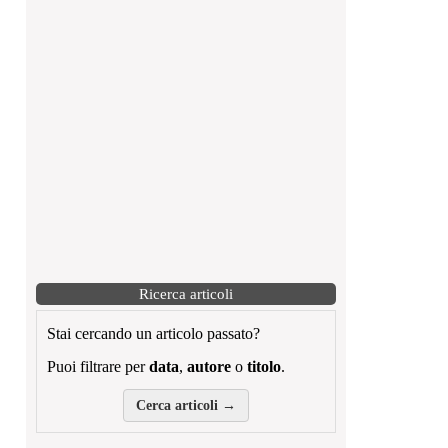
Ricerca articoli
Stai cercando un articolo passato?
Puoi filtrare per
data
,
autore
o
titolo
.
Cerca articoli →