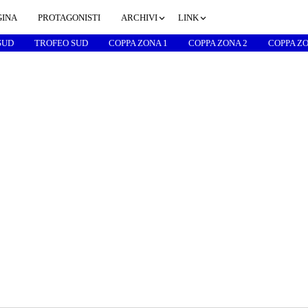
GINA
PROTAGONISTI
ARCHIVI
LINK
SUD
TROFEO SUD
COPPA ZONA 1
COPPA ZONA 2
COPPA ZO