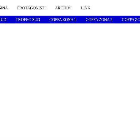
GINA
PROTAGONISTI
ARCHIVI
LINK
SUD
TROFEO SUD
COPPA ZONA 1
COPPA ZONA 2
COPPA ZO