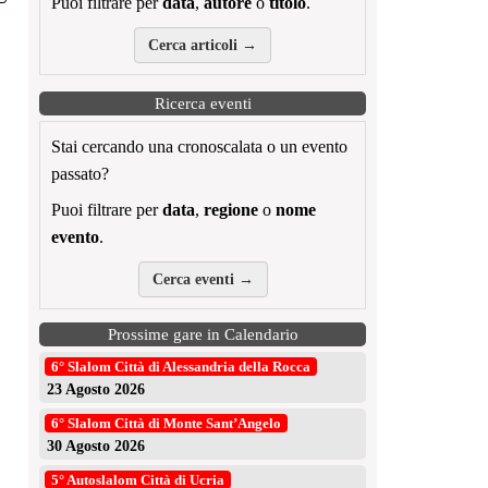
Puoi filtrare per
data
,
autore
o
titolo
.
Cerca articoli →
Ricerca eventi
Stai cercando una cronoscalata o un evento
passato?
Puoi filtrare per
data
,
regione
o
nome
evento
.
Cerca eventi →
Prossime gare in Calendario
6° Slalom Città di Alessandria della Rocca
23 Agosto 2026
6° Slalom Città di Monte Sant’Angelo
30 Agosto 2026
5° Autoslalom Città di Ucria