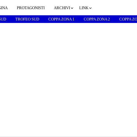
GINA
PROTAGONISTI
ARCHIVI
LINK
SUD
TROFEO SUD
COPPA ZONA 1
COPPA ZONA 2
COPPA ZO