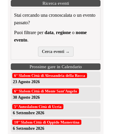
Ricerca eventi
Stai cercando una cronoscalata o un evento
passato?
Puoi filtrare per
data
,
regione
o
nome
evento
.
Cerca eventi →
Prossime gare in Calendario
6° Slalom Città di Alessandria della Rocca
23 Agosto 2026
6° Slalom Città di Monte Sant’Angelo
30 Agosto 2026
5° Autoslalom Città di Ucria
6 Settembre 2026
10° Slalom Città di Oppido Mamertina
6 Settembre 2026