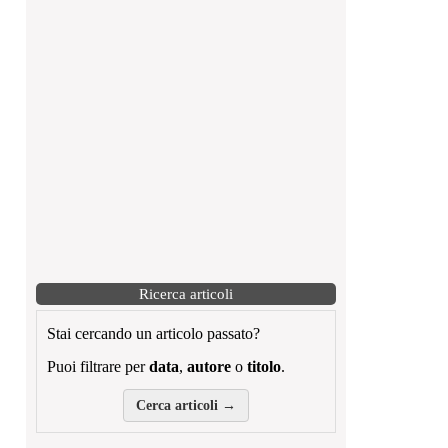
Ricerca articoli
Stai cercando un articolo passato?
Puoi filtrare per
data
,
autore
o
titolo
.
Cerca articoli →