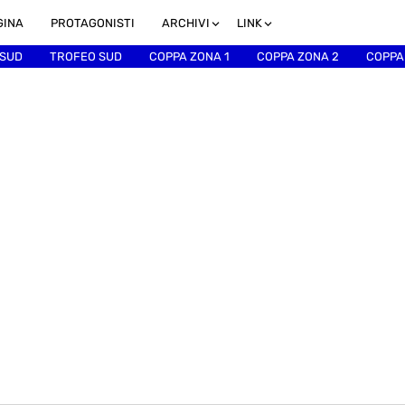
GINA
PROTAGONISTI
ARCHIVI
LINK
 SUD
TROFEO SUD
COPPA ZONA 1
COPPA ZONA 2
COPPA