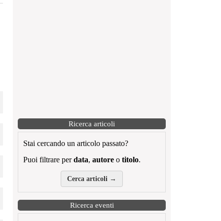
Ricerca articoli
Stai cercando un articolo passato?
Puoi filtrare per
data
,
autore
o
titolo
.
Cerca articoli →
Ricerca eventi