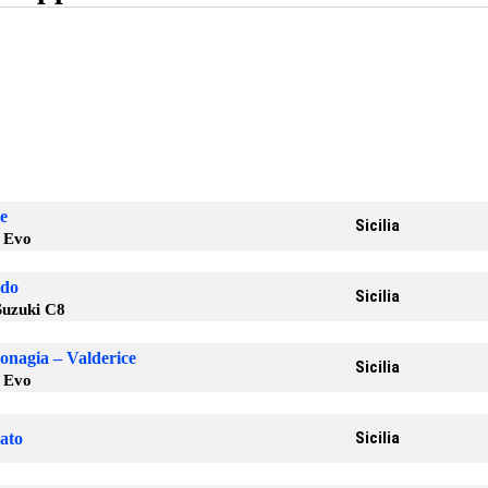
ne
Sicilia
5 Evo
ldo
Sicilia
Suzuki C8
onagia – Valderice
Sicilia
5 Evo
Sicilia
lato