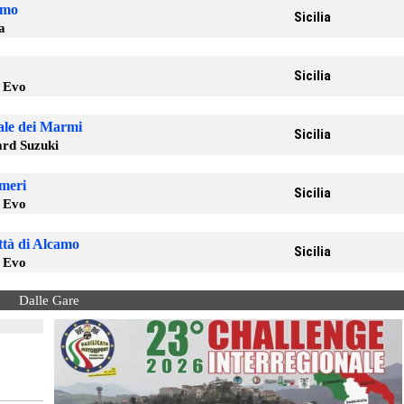
lmo
Sicilia
a
Sicilia
5 Evo
ale dei Marmi
Sicilia
rd Suzuki
lmeri
Sicilia
5 Evo
ttà di Alcamo
Sicilia
5 Evo
Dalle Gare