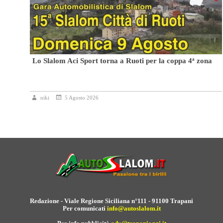
Lo Slalom Aci Sport torna a Ruoti per la coppa 4ª zona
niki
5 Agosto 2026
Redazione - Viale Regione Siciliana n°111 - 91100 Trapani
Per comunicati
info@autoslalom.it