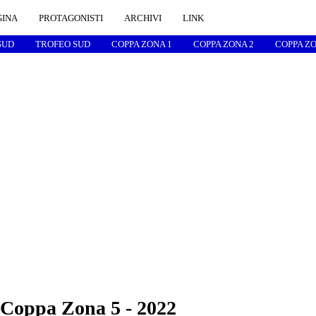
GINA
PROTAGONISTI
ARCHIVI
LINK
SUD
TROFEO SUD
COPPA ZONA 1
COPPA ZONA 2
COPPA ZO
 Coppa Zona 5 - 2022