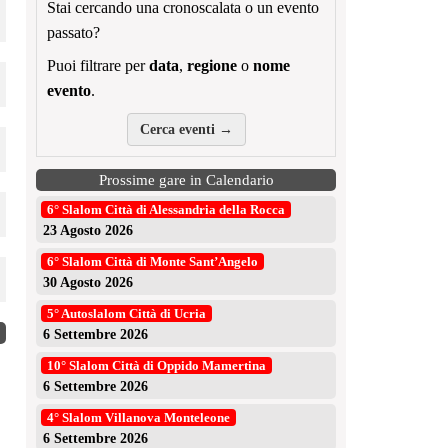
Stai cercando una cronoscalata o un evento
passato?
Puoi filtrare per
data
,
regione
o
nome
evento
.
Cerca eventi →
Prossime gare in Calendario
6° Slalom Città di Alessandria della Rocca
23 Agosto 2026
6° Slalom Città di Monte Sant’Angelo
30 Agosto 2026
5° Autoslalom Città di Ucria
6 Settembre 2026
10° Slalom Città di Oppido Mamertina
6 Settembre 2026
4° Slalom Villanova Monteleone
6 Settembre 2026