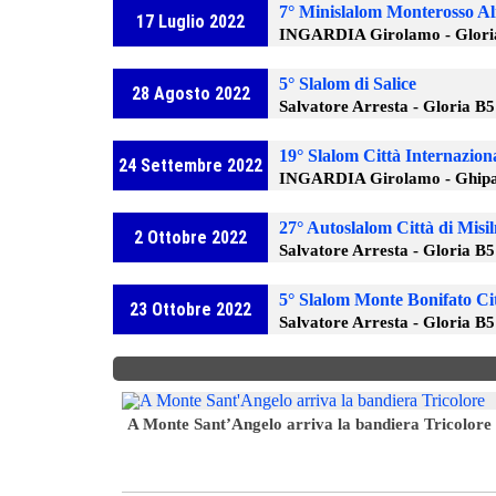
7° Minislalom Monterosso A
17 Luglio 2022
INGARDIA Girolamo - Glori
5° Slalom di Salice
28 Agosto 2022
Salvatore Arresta - Gloria B
19° Slalom Città Internazion
24 Settembre 2022
INGARDIA Girolamo - Ghipa
27° Autoslalom Città di Misi
2 Ottobre 2022
Salvatore Arresta - Gloria B
5° Slalom Monte Bonifato Ci
23 Ottobre 2022
Salvatore Arresta - Gloria B
A Monte Sant’Angelo arriva la bandiera Tricolore
6° Slalom Città