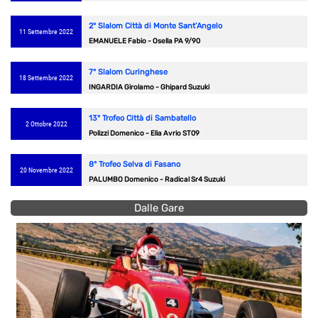
2° Slalom Città di Monte Sant’Angelo
11 Settembre 2022
EMANUELE Fabio - Osella PA 9/90
7° Slalom Curinghese
18 Settembre 2022
INGARDIA Girolamo - Ghipard Suzuki
13° Trofeo Città di Sambatello
2 Ottobre 2022
Polizzi Domenico - Elia Avrio ST09
8° Trofeo Selva di Fasano
20 Novembre 2022
PALUMBO Domenico - Radical Sr4 Suzuki
Dalle Gare