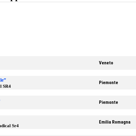
Veneto
le”
Piemonte
l SR4
o
Piemonte
Emilia Romagna
dical Sr4