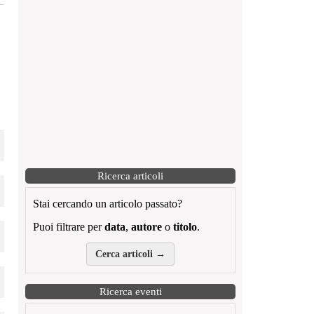
Ricerca articoli
Stai cercando un articolo passato?
Puoi filtrare per
data
,
autore
o
titolo
.
Cerca articoli →
Ricerca eventi