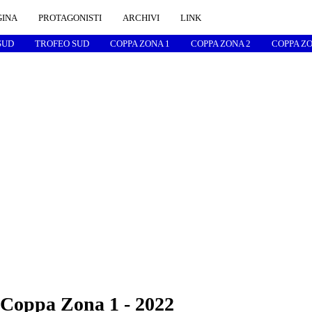
GINA
PROTAGONISTI
ARCHIVI
LINK
SUD
TROFEO SUD
COPPA ZONA 1
COPPA ZONA 2
COPPA ZO
 Coppa Zona 1 - 2022