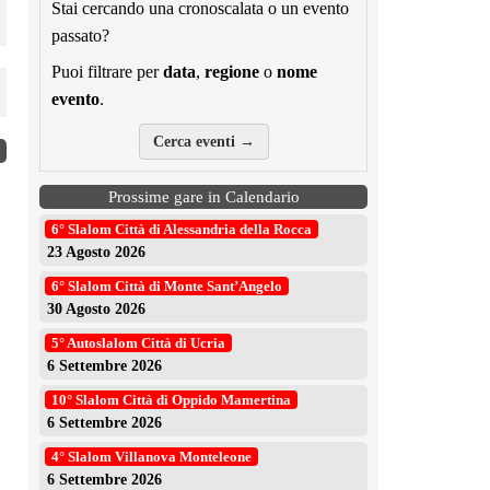
Stai cercando una cronoscalata o un evento
passato?
Puoi filtrare per
data
,
regione
o
nome
evento
.
Cerca eventi →
Lo Slalom Aci Sport torna a Ruoti per la coppa 4ª zona
Prossime gare in Calendario
Venan
6° Slalom Città di Alessandria della Rocca
Assol
23 Agosto 2026
niki
5 Agosto 2026
6° Slalom Città di Monte Sant’Angelo
niki
30 Agosto 2026
5° Autoslalom Città di Ucria
6 Settembre 2026
10° Slalom Città di Oppido Mamertina
6 Settembre 2026
4° Slalom Villanova Monteleone
6 Settembre 2026