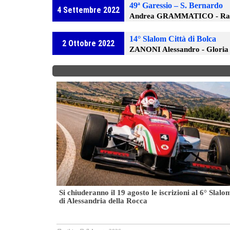
49ª Garessio – S. Bernardo
4 Settembre 2022
Andrea GRAMMATICO - Rad
14° Slalom Città di Bolca
2 Ottobre 2022
ZANONI Alessandro - Gloria
da battere
Si chiuderanno il 19 agosto le iscrizioni al 6° Slalo
di Alessandria della Rocca