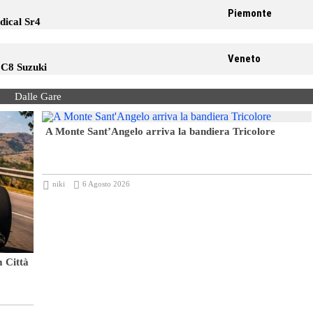
Piemonte
ical Sr4
Veneto
 C8 Suzuki
Dalle Gare
A Monte Sant’Angelo arriva la bandiera Tricolore
niki
6 Agosto 2026
m Città