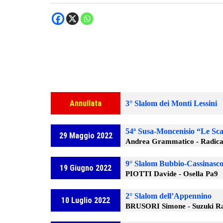
Annullata
3° Slalom dei Monti Lessini
54ª Susa-Moncenisio “Le Sca
29 Maggio 2022
Andrea Grammatico - Radica
9° Slalom Bubbio-Cassinasc
19 Giugno 2022
PIOTTI Davide - Osella Pa9
2° Slalom dell’Appennino
10 Luglio 2022
BRUSORI Simone - Suzuki Ra