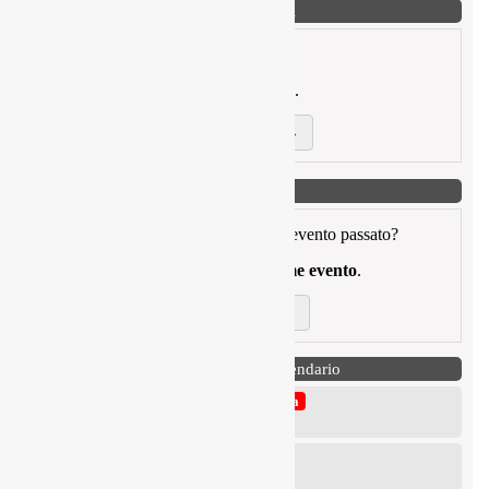
Ricerca articoli
Stai cercando un articolo passato?
Puoi filtrare per
data
,
autore
o
titolo
.
Cerca articoli →
Ricerca eventi
Stai cercando una cronoscalata o un evento passato?
Puoi filtrare per
data
,
regione
o
nome evento
.
Cerca eventi →
Prossime gare in Calendario
6° Slalom Città di Alessandria della Rocca
23 Agosto 2026
6° Slalom Città di Monte Sant’Angelo
30 Agosto 2026