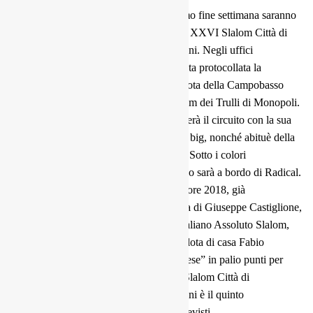
Cresce il numero dei piloti che il prossimo fine settimana saranno
in Molise per contendersi il successo del XXVI Slalom Città di
Campobasso Memorial Gianluca Battistini. Negli uffici
dell’Automobile Club Campobasso è stata protocollata la
documentazione di Luigi Vinaccia. Il pilota della Campobasso
Corse è reduce dal successo nel 6^ Slalom dei Trulli di Monopoli.
Il quattro volte campione italiano affronterà il circuito con la sua
Osella PA9/90 motorizzata Honda. Tra i big, nonché abituè della
kermesse molisana, Salvatore Venanzio. Sotto i colori
dell’Autosport Sorrento il driver campano sarà a bordo di Radical.
Non mancheranno i contendenti al tricolore 2018, già
ufficializzata nei giorni scorsi la presenza di Giuseppe Castiglione,
leader della classifica del Campionato Italiano Assoluto Slalom,
del suo vice Emanuele Schillace e del pilota di casa Fabio
Emanuele. Lungo le curve della “gildonese” in palio punti per
iniziare a definire la classifica finale, lo Slalom Città di
Campobasso Memorial Gianluca Battistini è il quinto
appuntamento in calendario sugli otto previsti.