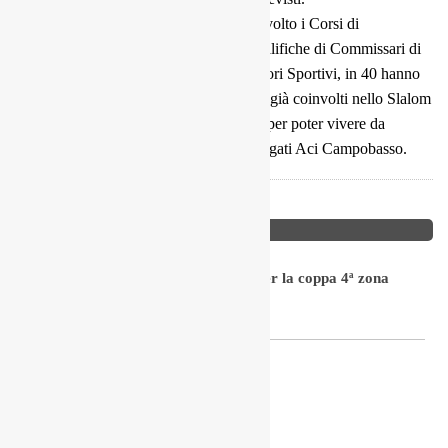
In questi giorni l’ACI Campobasso ha svolto i Corsi di
formazione per Ufficiali di Gara con qualifiche di Commissari di
Percorso, Verificatori Tecnici e Verificatori Sportivi, in 40 hanno
superato l’esame. I neo-ufficiali saranno già coinvolti nello Slalom
e in seguito anche nel Rally del Molise. per poter vivere da
protagonisti gli appuntamenti sportivi targati Aci Campobasso.
Dalle Gare
Lo Slalom Aci Sport torna a Ruoti per la coppa 4ª zona
niki
5 Agosto 2026