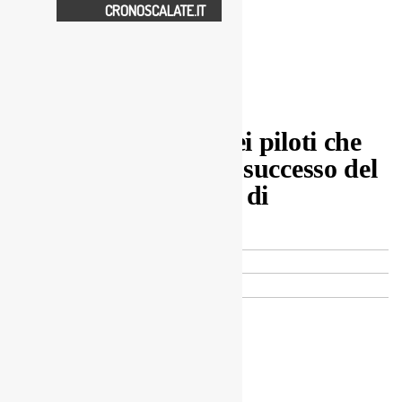
CRONOSCALATE.IT
26° Slalom Città di Campobasso
Cresce il numero dei piloti che
si contenderanno il successo del
XXVI Slalom Città di
Campobasso
Ufficio Stampa
13 Luglio 2018