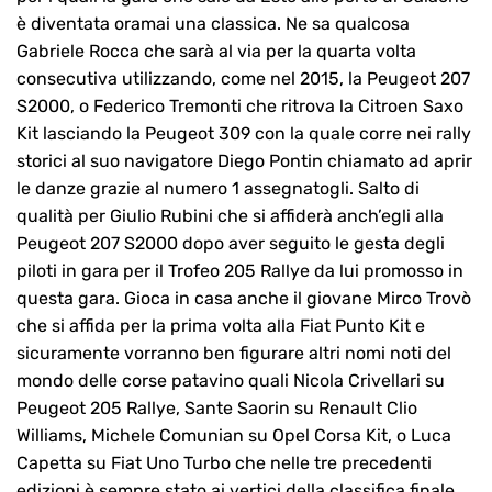
è diventata oramai una classica. Ne sa qualcosa
Gabriele Rocca che sarà al via per la quarta volta
consecutiva utilizzando, come nel 2015, la Peugeot 207
S2000, o Federico Tremonti che ritrova la Citroen Saxo
Kit lasciando la Peugeot 309 con la quale corre nei rally
storici al suo navigatore Diego Pontin chiamato ad aprir
le danze grazie al numero 1 assegnatogli. Salto di
qualità per Giulio Rubini che si affiderà anch’egli alla
Peugeot 207 S2000 dopo aver seguito le gesta degli
piloti in gara per il Trofeo 205 Rallye da lui promosso in
questa gara. Gioca in casa anche il giovane Mirco Trovò
che si affida per la prima volta alla Fiat Punto Kit e
sicuramente vorranno ben figurare altri nomi noti del
mondo delle corse patavino quali Nicola Crivellari su
Peugeot 205 Rallye, Sante Saorin su Renault Clio
Williams, Michele Comunian su Opel Corsa Kit, o Luca
Capetta su Fiat Uno Turbo che nelle tre precedenti
edizioni è sempre stato ai vertici della classifica finale.