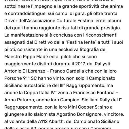
sottolineare l’impegno e la grande sportività che anima
e contraddistingue, sui campi di gara, gli oltre trenta
Driver dell’Associazione Culturale Festina lente, alcuni
dei quali hanno raggiunto risultati di grande prestigio.
La manifestazione si è conclusa con i riconoscimenti
assegnati dal Direttivo della “Festina lente” a tutti i suoi
piloti, consistente in una esclusiva litografia del
Maestro Pippo Madè ed ai piloti che si sono
maggiormente distinti durante il 2017, dai Rallysti
Antonio Di Lorenzo – Franco Cardella che con la loro
Porsche 911 SC hanno vinto, non solo il Campionato
Siciliano autostoriche del III° Raggruppamento, ma
anche la Coppa Italia IV^ zona a Francesco Fontana –
Anna Patorno, anche loro Campioni Siciliani Rally del I°
Raggruppamento, con la loro Mini Cooper S; sino a
giungere allo slalomista Agostino Bonsignore, vincitore,
al volante della A112 Abarth, del Campionato Siciliano
della classe S2, per poi proseguire con i Campioni