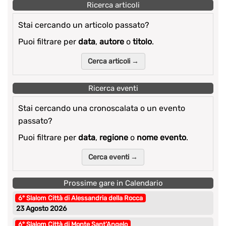
Ricerca articoli
Stai cercando un articolo passato?
Puoi filtrare per
data
,
autore
o
titolo
.
Cerca articoli →
Ricerca eventi
Stai cercando una cronoscalata o un evento
passato?
Puoi filtrare per
data
,
regione
o
nome evento
.
Cerca eventi →
Prossime gare in Calendario
6° Slalom Città di Alessandria della Rocca
23 Agosto 2026
6° Slalom Città di Monte Sant’Angelo