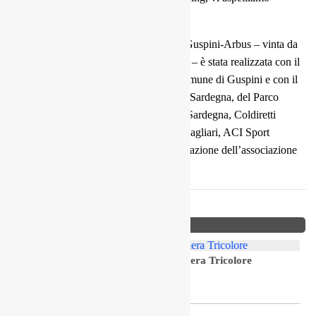
numerosi allo Slalom Città di Loceri”.
La quindicesima edizione della Slalom Guspini-Arbus – vinta da
Salvatore Venanzio su Nova Proto 2000 – è stata realizzata con il
patrocinio del Comune di Arbus, del Comune di Guspini e con il
sostegno della Regione Autonoma della Sardegna, del Parco
Geominerario Storico Ambientale della Sardegna, Coldiretti
Cagliari, ACI Sport, Automobile Club Cagliari, ACI Sport
Delegazione Sardegna, e con la collaborazione dell’associazione
Ogliastra Racing.
Dalle Gare
A Monte Sant’Angelo arriva la bandiera Tricolore
i
niki
6 Agosto 2026