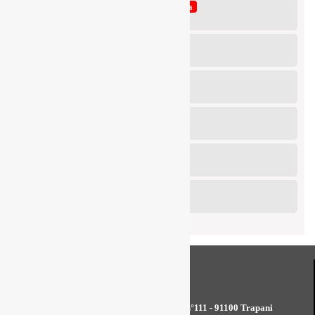
6° Slalom Città di Alessandria della Rocca
23 Agosto 2026
6° Slalom Città di Monte Sant’Angelo
30 Agosto 2026
5° Autoslalom Città di Ucria
6 Settembre 2026
10° Slalom Città di Oppido Mamertina
6 Settembre 2026
4° Slalom Villanova Monteleone
6 Settembre 2026
15° Slalom della Laura
6 Settembre 2026
Redazione - Viale Regione Siciliana n°111 - 91100 Trapani