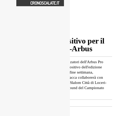
CRONOSCALATE.IT
15° Slalom Guspini Arbus
Bilancio più che positivo per il
15° Slalom Guspini-Arbus
A distanza di una settimana, gli organizzatori dell'Arbus Pro
Motor's tracciano un bilancio più che positivo dell'edizione
2026 dello Slalom Guspini-Arbus. Nel fine settimana,
l'associazione presieduta da Amerigo Vacca collaborerà con
l'Ogliastra Racing organizzatore del 9° Slalom Città di Loceri-
5° Memorial Silverio Demurtas, terzo round del Campionato
Nazionale Slalom.
Ufficio Stampa
26 Maggio 2026