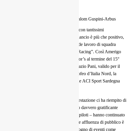
“È stata una splendida giornata di sport, con tantissimi
appassionati lungo tutto il percorso. Il bilancio è più che positivo,
siamo felici di questo risultato e del grande lavoro di squadra
dell’Arbus Pro Motor’s e dell’Ogliastra Racing”. Così Amerigo
Vacca e Fabio Mura dell’Arbus Pro Motor’s al termine del 15°
Slalom Guspini-Arbus, 4° Memorial Ignazio Pani, valido per il
Campionato Nazionale Slalom, per il Trofeo d’Italia Nord, la
Coppa Zona 2 e il Campionato Regionale ACI Sport Sardegna
Slalom.
“Il grande interesse suscitato dalla manifestazione ci ha riempito di
gioia, poiché dopo tanto impegno, è stato davvero gratificante
ricevere i commenti positivi da parte dei piloti – hanno continuato
Amerigo Vacca e Fabio Mura – la grande affluenza di pubblico è
stata la prova che questo territorio ha bisogno di eventi come