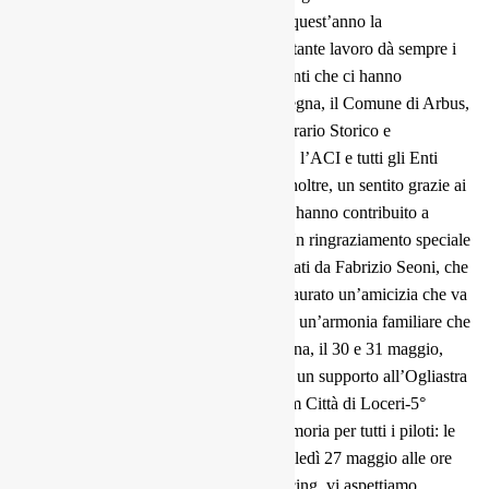
questi. Siamo orgogliosi di aver portato quest’anno la
manifestazione a livello nazionale, il costante lavoro dà sempre i
suoi frutti. Desideriamo ringraziare gli Enti che ci hanno
supportato e sostenuto: la Regione Sardegna, il Comune di Arbus,
il Comune di Guspini, il Parco Geominerario Storico e
Ambientale della Sardegna, la Coldiretti, l’ACI e tutti gli Enti
fondamentali per la crescita della gara. Inoltre, un sentito grazie ai
nostri sponsor, che ci hanno affiancato e hanno contribuito a
rendere grande questa manifestazione. Un ringraziamento speciale
va agli amici dell’Ogliastra Racing, guidati da Fabrizio Seoni, che
hanno collaborato con noi: abbiamo instaurato un’amicizia che va
oltre il semplice spirito sportivo, creando un’armonia familiare che
ci rende molto felici. Questo fine settimana, il 30 e 31 maggio,
spetta a noi dell’Arbus Pro Motor’s dare un supporto all’Ogliastra
Racing nell’organizzazione del 9° Slalom Città di Loceri-5°
Memorial Silverio Demurtas. Un promemoria per tutti i piloti: le
iscrizioni rimarranno aperte fino a mercoledì 27 maggio alle ore
12. Insieme agli amici dell’Ogliastra Racing, vi aspettiamo