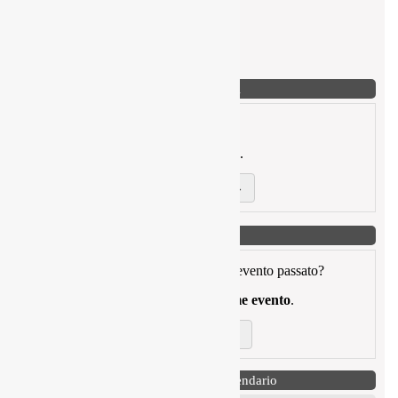
Ricerca articoli
Stai cercando un articolo passato?
Puoi filtrare per
data
,
autore
o
titolo
.
Cerca articoli →
Ricerca eventi
Stai cercando una cronoscalata o un evento passato?
Puoi filtrare per
data
,
regione
o
nome evento
.
Cerca eventi →
Prossime gare in Calendario