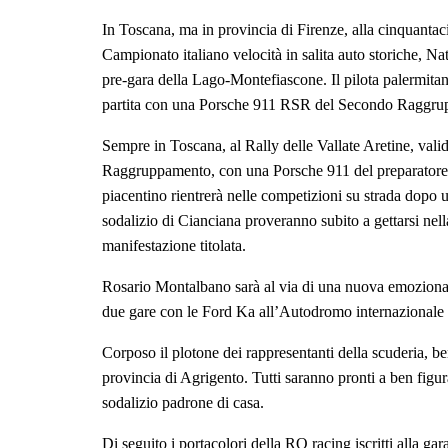
In Toscana, ma in provincia di Firenze, alla cinquanta
Campionato italiano velocità in salita auto storiche, N
pre-gara della Lago-Montefiascone. Il pilota palermitano, 
partita con una Porsche 911 RSR del Secondo Raggrup
Sempre in Toscana, al Rally delle Vallate Aretine, valid
Raggruppamento, con una Porsche 911 del preparatore G
piacentino rientrerà nelle competizioni su strada dopo u
sodalizio di Cianciana proveranno subito a gettarsi nella
manifestazione titolata.
Rosario Montalbano sarà al via di una nuova emozionan
due gare con le Ford Ka all’Autodromo internazionale 
Corposo il plotone dei rappresentanti della scuderia, b
provincia di Agrigento. Tutti saranno pronti a ben figur
sodalizio padrone di casa.
Di seguito i portacolori della RO racing iscritti alla 