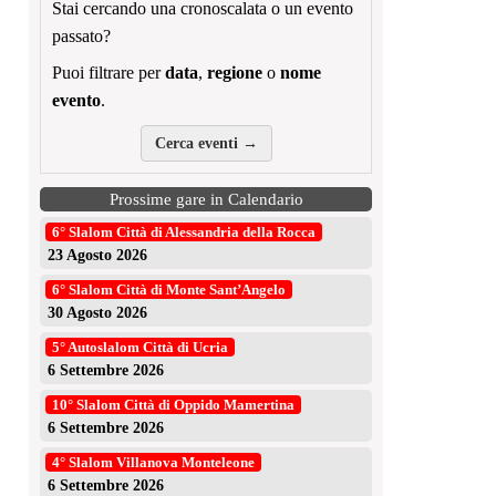
Stai cercando una cronoscalata o un evento
passato?
Puoi filtrare per
data
,
regione
o
nome
evento
.
Cerca eventi →
Prossime gare in Calendario
6° Slalom Città di Alessandria della Rocca
23 Agosto 2026
6° Slalom Città di Monte Sant’Angelo
30 Agosto 2026
5° Autoslalom Città di Ucria
6 Settembre 2026
10° Slalom Città di Oppido Mamertina
6 Settembre 2026
4° Slalom Villanova Monteleone
6 Settembre 2026