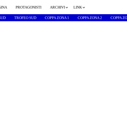
GINA
PROTAGONISTI
ARCHIVI
LINK
SUD
TROFEO SUD
COPPA ZONA 1
COPPA ZONA 2
COPPA ZO