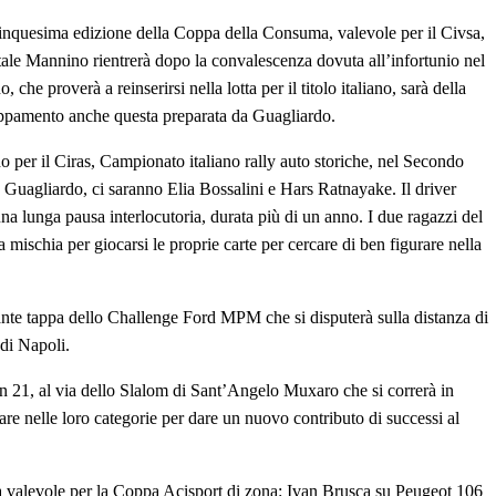
cinquesima edizione della Coppa della Consuma, valevole per il Civsa,
atale Mannino rientrerà dopo la convalescenza dovuta all’infortunio nel
che proverà a reinserirsi nella lotta per il titolo italiano, sarà della
pamento anche questa preparata da Guagliardo.
o per il Ciras, Campionato italiano rally auto storiche, nel Secondo
uagliardo, ci saranno Elia Bossalini e Hars Ratnayake. Il driver
na lunga pausa interlocutoria, durata più di un anno. I due ragazzi del
 mischia per giocarsi le proprie carte per cercare di ben figurare nella
te tappa dello Challenge Ford MPM che si disputerà sulla distanza di
di Napoli.
en 21, al via dello Slalom di Sant’Angelo Muxaro che si correrà in
are nelle loro categorie per dare un nuovo contributo di successi al
gara valevole per la Coppa Acisport di zona: Ivan Brusca su Peugeot 106