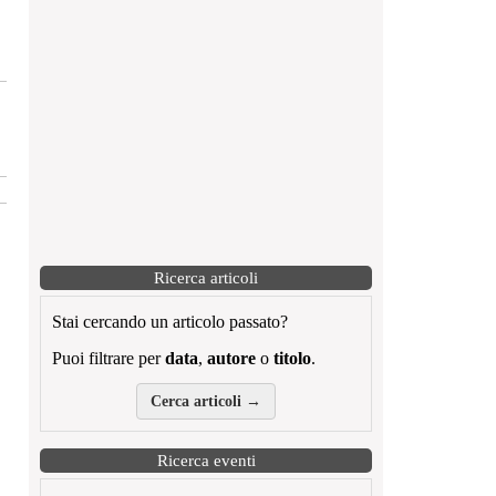
Ricerca articoli
Stai cercando un articolo passato?
Puoi filtrare per
data
,
autore
o
titolo
.
Cerca articoli →
Ricerca eventi