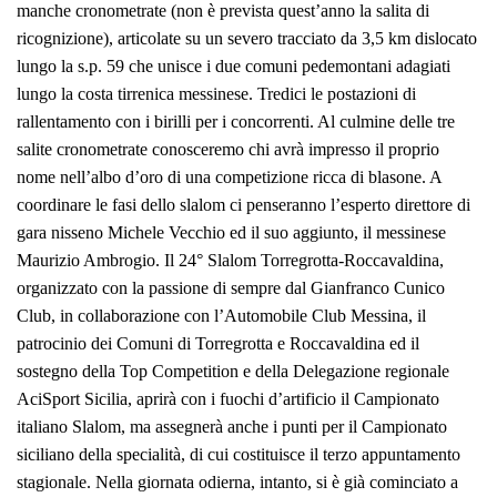
manche cronometrate (non è prevista quest’anno la salita di
ricognizione), articolate su un severo tracciato da 3,5 km dislocato
lungo la s.p. 59 che unisce i due comuni pedemontani adagiati
lungo la costa tirrenica messinese. Tredici le postazioni di
rallentamento con i birilli per i concorrenti. Al culmine delle tre
salite cronometrate conosceremo chi avrà impresso il proprio
nome nell’albo d’oro di una competizione ricca di blasone. A
coordinare le fasi dello slalom ci penseranno l’esperto direttore di
gara nisseno Michele Vecchio ed il suo aggiunto, il messinese
Maurizio Ambrogio. Il 24° Slalom Torregrotta-Roccavaldina,
organizzato con la passione di sempre dal Gianfranco Cunico
Club, in collaborazione con l’Automobile Club Messina, il
patrocinio dei Comuni di Torregrotta e Roccavaldina ed il
sostegno della Top Competition e della Delegazione regionale
AciSport Sicilia, aprirà con i fuochi d’artificio il Campionato
italiano Slalom, ma assegnerà anche i punti per il Campionato
siciliano della specialità, di cui costituisce il terzo appuntamento
stagionale. Nella giornata odierna, intanto, si è già cominciato a