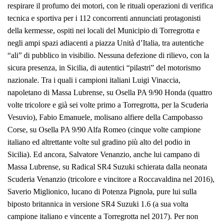
respirare il profumo dei motori, con le rituali operazioni di verifica
tecnica e sportiva per i 112 concorrenti annunciati protagonisti
della kermesse, ospiti nei locali del Municipio di Torregrotta e
negli ampi spazi adiacenti a piazza Unità d’Italia, tra autentiche
“ali” di pubblico in visibilio. Nessuna defezione di rilievo, con la
sicura presenza, in Sicilia, di autentici “pilastri” del motorismo
nazionale. Tra i quali i campioni italiani Luigi Vinaccia,
napoletano di Massa Lubrense, su Osella PA 9/90 Honda (quattro
volte tricolore e già sei volte primo a Torregrotta, per la Scuderia
Vesuvio), Fabio Emanuele, molisano alfiere della Campobasso
Corse, su Osella PA 9/90 Alfa Romeo (cinque volte campione
italiano ed altrettante volte sul gradino più alto del podio in
Sicilia). Ed ancora, Salvatore Venanzio, anche lui campano di
Massa Lubrense, su Radical SR4 Suzuki schierata dalla neonata
Scuderia Venanzio (tricolore e vincitore a Roccavaldina nel 2016),
Saverio Miglionico, lucano di Potenza Pignola, pure lui sulla
biposto britannica in versione SR4 Suzuki 1.6 (a sua volta
campione italiano e vincente a Torregrotta nel 2017). Per non