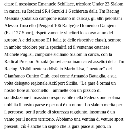
citare il messinese Emanuele Schillace, tricolore Under 23 Slalom
in carica, su Radical SR4 Suzuki 1.6 schierata dalla Tm Racing
Messina (sodalizio campione isolano in carica), gli altri peloritani
Alessio Truscello (Peugeot 106 Rallye) e Domenico Gangemi
(Fiat 127 Sport), rispettivamente vincitori lo scorso anno del
gruppo A e del gruppo E1 Italia (e delle rispettive classi), sempre
in ambito tricolore per la specialità ed il ventenne catanese
Michele Puglisi, campione siciliano Slalom in carica, con la
Radical Prosport Suzuki (nuovi aerodinamica ed assetto) della Tm
Racing. Visibilmente soddisfatto Mario Lisa, “mentore” del
Gianfranco Cunico Club, così come Armando Battaglia, a sua
volta delegato regionale AciSport Sicilia. “La gara è ormai un
nostro fiore all’occhiello – ammette con un pizzico di
soddisfazione il massimo responsabile della Federazione isolana –
nobilita il nostro paese e per noi è un onore. Lo slalom merita per
il percorso, per il grado di sicurezza raggiunto, insomma è un
vanto per il nostro territorio. Abbiamo una ventina di vetture sport
presenti, ciò è anche un segno che la gara piace ai piloti. In