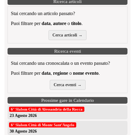
Ricerca articoli
Stai cercando un articolo passato?
Puoi filtrare per
data
,
autore
o
titolo
.
Cerca articoli →
Ricerca eventi
Stai cercando una cronoscalata o un evento passato?
Puoi filtrare per
data
,
regione
o
nome evento
.
Cerca eventi →
Prossime gare in Calendario
6° Slalom Città di Alessandria della Rocca
23 Agosto 2026
6° Slalom Città di Monte Sant’Angelo
30 Agosto 2026