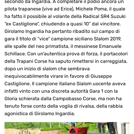
secondo da Ingardia. A completare il podio ancora un
pilota trapanese (vive ad Erice), Michele Poma, il quale
ha fatto il possibile al volante della Radical SR4 Suzuki
“ex Castiglione”, chiudendo a quasi 10” dal vincitore.
Girolamo Ingardia ha pertanto ribadito sul campo di
gara il titolo di “vice” campione siciliano Slalom 2019,
alle spalle del neo primatista, il messinese Emanuele
Schillace. Con un’autentica prova di forza, il portacolori
della Trapani Corse ha saputo rimettersi in carreggiata,
dopo un inizio di slalom che sembrava
inequivocabilmente virare in favore di Giuseppe
Castiglione. Il campione italiano Slalom uscente aveva
infatti vinto con una discreta autorità Gara 1 con la
Gloria schierata dalla Campobasso Corse, ma non ha
tenuto forse conto della voglia di rivalsa, della rabbia
agonistica di Girolamo Ingardia.