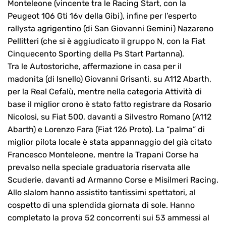
Monteleone (vincente tra le Racing Start, con la
Peugeot 106 Gti 16v della Gibi), infine per l’esperto
rallysta agrigentino (di San Giovanni Gemini) Nazareno
Pellitteri (che si è aggiudicato il gruppo N, con la Fiat
Cinquecento Sporting della Ps Start Partanna).
Tra le Autostoriche, affermazione in casa per il
madonita (di Isnello) Giovanni Grisanti, su A112 Abarth,
per la Real Cefalù, mentre nella categoria Attività di
base il miglior crono è stato fatto registrare da Rosario
Nicolosi, su Fiat 500, davanti a Silvestro Romano (A112
Abarth) e Lorenzo Fara (Fiat 126 Proto). La “palma” di
miglior pilota locale è stata appannaggio del già citato
Francesco Monteleone, mentre la Trapani Corse ha
prevalso nella speciale graduatoria riservata alle
Scuderie, davanti ad Armanno Corse e Misilmeri Racing.
Allo slalom hanno assistito tantissimi spettatori, al
cospetto di una splendida giornata di sole. Hanno
completato la prova 52 concorrenti sui 53 ammessi al