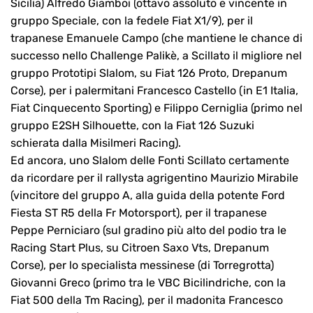
Sicilia) Alfredo Giamboi (ottavo assoluto e vincente in
gruppo Speciale, con la fedele Fiat X1/9), per il
trapanese Emanuele Campo (che mantiene le chance di
successo nello Challenge Palikè, a Scillato il migliore nel
gruppo Prototipi Slalom, su Fiat 126 Proto, Drepanum
Corse), per i palermitani Francesco Castello (in E1 Italia,
Fiat Cinquecento Sporting) e Filippo Cerniglia (primo nel
gruppo E2SH Silhouette, con la Fiat 126 Suzuki
schierata dalla Misilmeri Racing).
Ed ancora, uno Slalom delle Fonti Scillato certamente
da ricordare per il rallysta agrigentino Maurizio Mirabile
(vincitore del gruppo A, alla guida della potente Ford
Fiesta ST R5 della Fr Motorsport), per il trapanese
Peppe Perniciaro (sul gradino più alto del podio tra le
Racing Start Plus, su Citroen Saxo Vts, Drepanum
Corse), per lo specialista messinese (di Torregrotta)
Giovanni Greco (primo tra le VBC Bicilindriche, con la
Fiat 500 della Tm Racing), per il madonita Francesco