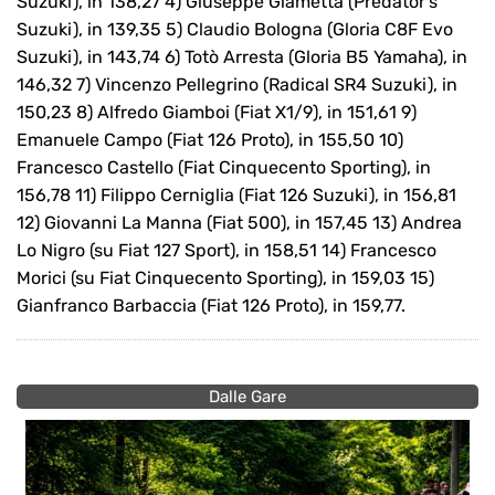
Suzuki), in 138,27 4) Giuseppe Giametta (Predator’s
Suzuki), in 139,35 5) Claudio Bologna (Gloria C8F Evo
Suzuki), in 143,74 6) Totò Arresta (Gloria B5 Yamaha), in
146,32 7) Vincenzo Pellegrino (Radical SR4 Suzuki), in
150,23 8) Alfredo Giamboi (Fiat X1/9), in 151,61 9)
Emanuele Campo (Fiat 126 Proto), in 155,50 10)
Francesco Castello (Fiat Cinquecento Sporting), in
156,78 11) Filippo Cerniglia (Fiat 126 Suzuki), in 156,81
12) Giovanni La Manna (Fiat 500), in 157,45 13) Andrea
Lo Nigro (su Fiat 127 Sport), in 158,51 14) Francesco
Morici (su Fiat Cinquecento Sporting), in 159,03 15)
Gianfranco Barbaccia (Fiat 126 Proto), in 159,77.
Dalle Gare