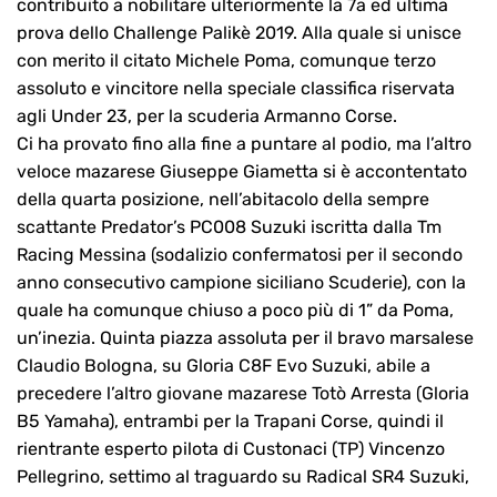
contribuito a nobilitare ulteriormente la 7a ed ultima
prova dello Challenge Palikè 2019. Alla quale si unisce
con merito il citato Michele Poma, comunque terzo
assoluto e vincitore nella speciale classifica riservata
agli Under 23, per la scuderia Armanno Corse.
Ci ha provato fino alla fine a puntare al podio, ma l’altro
veloce mazarese Giuseppe Giametta si è accontentato
della quarta posizione, nell’abitacolo della sempre
scattante Predator’s PC008 Suzuki iscritta dalla Tm
Racing Messina (sodalizio confermatosi per il secondo
anno consecutivo campione siciliano Scuderie), con la
quale ha comunque chiuso a poco più di 1” da Poma,
un’inezia. Quinta piazza assoluta per il bravo marsalese
Claudio Bologna, su Gloria C8F Evo Suzuki, abile a
precedere l’altro giovane mazarese Totò Arresta (Gloria
B5 Yamaha), entrambi per la Trapani Corse, quindi il
rientrante esperto pilota di Custonaci (TP) Vincenzo
Pellegrino, settimo al traguardo su Radical SR4 Suzuki,