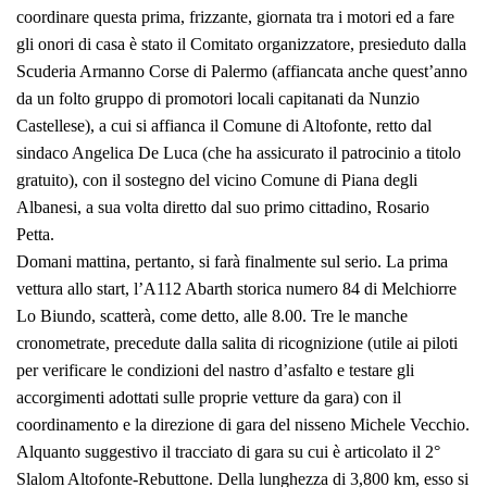
coordinare questa prima, frizzante, giornata tra i motori ed a fare
gli onori di casa è stato il Comitato organizzatore, presieduto dalla
Scuderia Armanno Corse di Palermo (affiancata anche quest’anno
da un folto gruppo di promotori locali capitanati da Nunzio
Castellese), a cui si affianca il Comune di Altofonte, retto dal
sindaco Angelica De Luca (che ha assicurato il patrocinio a titolo
gratuito), con il sostegno del vicino Comune di Piana degli
Albanesi, a sua volta diretto dal suo primo cittadino, Rosario
Petta.
Domani mattina, pertanto, si farà finalmente sul serio. La prima
vettura allo start, l’A112 Abarth storica numero 84 di Melchiorre
Lo Biundo, scatterà, come detto, alle 8.00. Tre le manche
cronometrate, precedute dalla salita di ricognizione (utile ai piloti
per verificare le condizioni del nastro d’asfalto e testare gli
accorgimenti adottati sulle proprie vetture da gara) con il
coordinamento e la direzione di gara del nisseno Michele Vecchio.
Alquanto suggestivo il tracciato di gara su cui è articolato il 2°
Slalom Altofonte-Rebuttone. Della lunghezza di 3,800 km, esso si