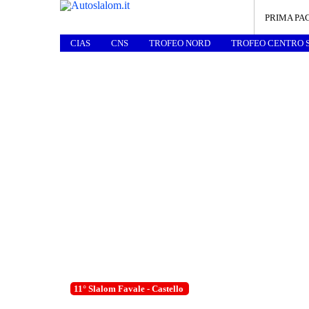
PRIMA PA
CIAS
CNS
TROFEO NORD
TROFEO CENTRO 
11° Slalom Favale - Castello