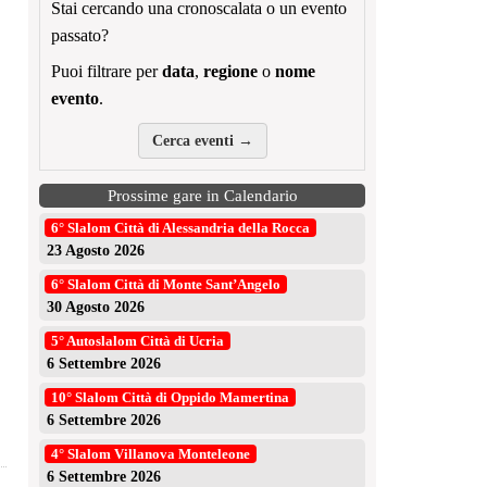
Stai cercando una cronoscalata o un evento
passato?
Puoi filtrare per
data
,
regione
o
nome
evento
.
Cerca eventi →
Prossime gare in Calendario
6° Slalom Città di Alessandria della Rocca
23 Agosto 2026
6° Slalom Città di Monte Sant’Angelo
30 Agosto 2026
5° Autoslalom Città di Ucria
6 Settembre 2026
10° Slalom Città di Oppido Mamertina
6 Settembre 2026
4° Slalom Villanova Monteleone
6 Settembre 2026