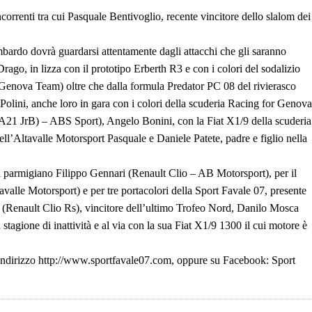
correnti tra cui Pasquale Bentivoglio, recente vincitore dello slalom dei
ombardo dovrà guardarsi attentamente dagli attacchi che gli saranno
 Drago, in lizza con il prototipo Erberth R3 e con i colori del sodalizio
Genova Team) oltre che dalla formula Predator PC 08 del rivierasco
lini, anche loro in gara con i colori della scuderia Racing for Genova
PA21 JrB) – ABS Sport), Angelo Bonini, con la Fiat X1/9 della scuderia
ell’Altavalle Motorsport Pasquale e Daniele Patete, padre e figlio nella
 il parmigiano Filippo Gennari (Renault Clio – AB Motorsport), per il
alle Motorsport) e per tre portacolori della Sport Favale 07, presente
o (Renault Clio Rs), vincitore dell’ultimo Trofeo Nord, Danilo Mosca
stagione di inattività e al via con la sua Fiat X1/9 1300 il cui motore è
all’indirizzo http://www.sportfavale07.com, oppure su Facebook: Sport