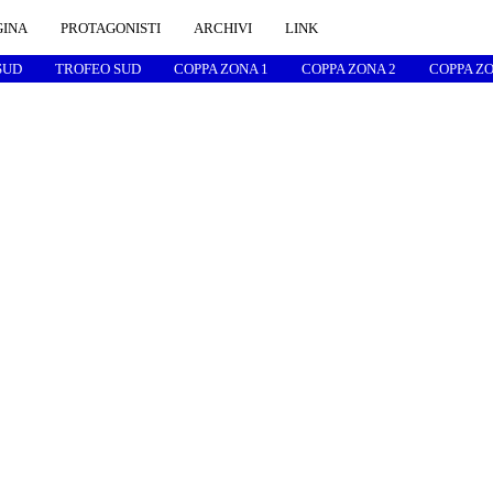
GINA
PROTAGONISTI
ARCHIVI
LINK
SUD
TROFEO SUD
COPPA ZONA 1
COPPA ZONA 2
COPPA ZO