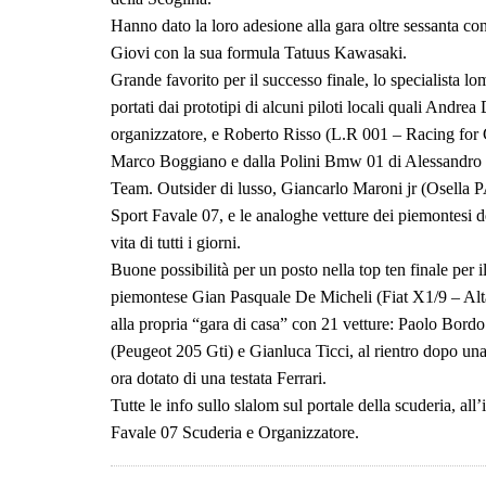
Hanno dato la loro adesione alla gara oltre sessanta con
Giovi con la sua formula Tatuus Kawasaki.
Grande favorito per il successo finale, lo specialista l
portati dai prototipi di alcuni piloti locali quali Andrea
organizzatore, e Roberto Risso (L.R 001 – Racing for 
Marco Boggiano e dalla Polini Bmw 01 di Alessandro Po
Team. Outsider di lusso, Giancarlo Maroni jr (Osella 
Sport Favale 07, e le analoghe vetture dei piemontesi d
vita di tutti i giorni.
Buone possibilità per un posto nella top ten finale per
piemontese Gian Pasquale De Micheli (Fiat X1/9 – Altav
alla propria “gara di casa” con 21 vetture: Paolo Bord
(Peugeot 205 Gti) e Gianluca Ticci, al rientro dopo una 
ora dotato di una testata Ferrari.
Tutte le info sullo slalom sul portale della scuderia, 
Favale 07 Scuderia e Organizzatore.