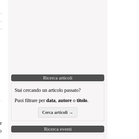
Ricerca articoli
Stai cercando un articolo passato?
n
Puoi filtrare per
data
,
autore
o
titolo
.
Cerca articoli →
re
Ricerca eventi
o