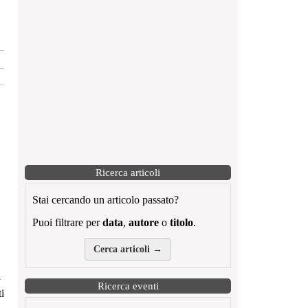
Ricerca articoli
Stai cercando un articolo passato?
Puoi filtrare per
data
,
autore
o
titolo
.
Cerca articoli →
d
Ricerca eventi
ti