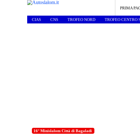
PRIMA PA
CIAS
CNS
TROFEO NORD
TROFEO CENTRO 
16° Minislalom Città di Bagaladi