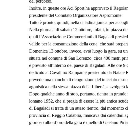
del percorso.
Inoltre, in queste ore Aci Sport ha approvato il Regolam
presidente del Comitato Organizzatore Aspromonte.
Tutto è pronto, quindi, nella cittadina jonica per accog
Nella giornata di sabato 12 ottobre, infatti, in piazza d
quali l’Associazione Commercianti di Bagaladi presied
valido per la consumazione della cena, che sarà prepara
Domenica 13 ottobre, invece, avrà luogo la gara, su un p
situata nel comune di San Lorenzo, circa 400 metri prim
è previsto all’interno del paese di Bagaladi. Alle ore 9 c
dedicato al Cavallino Rampante presieduto da Natale Ro
prevede una manche di ricognizione del tracciato e suc
agonistica nella stessa piazza della Libertà si svolgerà
Dopo qualche anno di stop, pertanto, rientra in grande 
lontano 1952, che si pregia di essere la più antica scude
di Bagaladi si tratta di un atteso rientro, dal momento 
provincia di Reggio Calabria, mancava dai calendari agon
glorioso albo d’oro della gara è quello di Gaetano Piria.