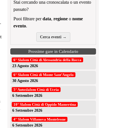
Stai cercando una cronoscalata o un evento
passato?
Puoi filtrare per
data
,
regione
o
nome
.
evento
.
t
Cerca eventi →
Prossime gare in Calendario
6° Slalom Città di Alessandria della Rocca
23 Agosto 2026
6° Slalom Città di Monte Sant’Angelo
30 Agosto 2026
5° Autoslalom Città di Ucria
6 Settembre 2026
m
10° Slalom Città di Oppido Mamertina
n
6 Settembre 2026
4° Slalom Villanova Monteleone
6 Settembre 2026