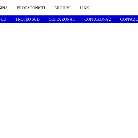
GINA
PROTAGONISTI
ARCHIVI
LINK
SUD
TROFEO SUD
COPPA ZONA 1
COPPA ZONA 2
COPPA ZO