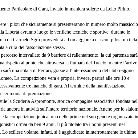
ento Particolare di Gara, inviato in maniera solerte da Lello Pirino,
liere i piloti che sicuramente si presenteranno in numero molto massiccio
ella Libertà avranno luogo le verifiche tecniche e sportive, durante le
uta da Carmelo Sgrò provvederà ad omaggiare a ciascun pilota un ticke
ta a cura dell’associazione stessa.
ercorso intervallato da 9 barriere di rallentamento, la cui partenza sarà
a rispetto al ponte che attraversa la fiumara del Tuccio, mentre l’arrivo
i sarà una sfilata di Ferrari, grazie all’interessamento del club reggino
meo. La competizione vera e propria, invece, partirà alle ore 10 e
cessivamente tre manche di gara. Al termine della manifestazione
 la cerimonia di premiazione.
stile la Scuderia Aspromonte, storica compagine associativa fondata nel
ria ancora in attività sull’intero territorio nazionale. Anche per lo slalo
che la competizione jonica, una delle prime nel suo genere organizzate i
istici ormai da ben 9 anni. Il più titolato tra i nomi presenti nel
 Lo scillese volante, infatti, si è aggiudicato ininterrottamente le ultime