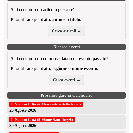
Stai cercando un articolo passato?
Puoi filtrare per
data
,
autore
o
titolo
.
Cerca articoli →
Ricerca eventi
Stai cercando una cronoscalata o un evento passato?
Puoi filtrare per
data
,
regione
o
nome evento
.
Cerca eventi →
Prossime gare in Calendario
6° Slalom Città di Alessandria della Rocca
23 Agosto 2026
6° Slalom Città di Monte Sant’Angelo
30 Agosto 2026