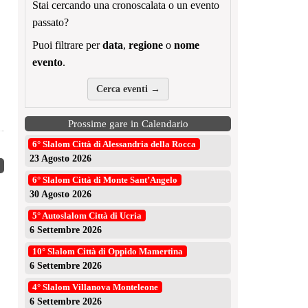
Stai cercando una cronoscalata o un evento
passato?
Puoi filtrare per
data
,
regione
o
nome
evento
.
Cerca eventi →
Prossime gare in Calendario
6° Slalom Città di Alessandria della Rocca
23 Agosto 2026
6° Slalom Città di Monte Sant’Angelo
30 Agosto 2026
5° Autoslalom Città di Ucria
6 Settembre 2026
10° Slalom Città di Oppido Mamertina
6 Settembre 2026
4° Slalom Villanova Monteleone
6 Settembre 2026