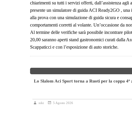
chiarimenti su tutti i servizi offerti, dall’assistenza agl
presente un simulatore di guida ACI Ready2GO , una inn
alla prova con una simulazione di guida sicura e consa
comportamenti corretti al volante. Un’occasione da no
Al termine delle verifiche sarà possibile incontrare pil
20,00 saranno aperti stand gastronomici curati dalla A
Scappaticci e con l’esposizione di auto storiche.
Lo Slalom Aci Sport torna a Ruoti per la coppa 4ª
icolore
niki
5 Agosto 2026