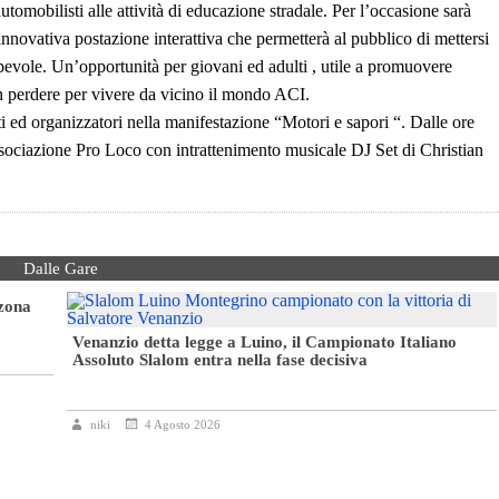
i automobilisti alle attività di educazione stradale. Per l’occasione sarà
ovativa postazione interattiva che permetterà al pubblico di mettersi
pevole. Un’opportunità per giovani ed adulti , utile a promuovere
n perdere per vivere da vicino il mondo ACI.
oti ed organizzatori nella manifestazione “Motori e sapori “. Dalle ore
ssociazione Pro Loco con intrattenimento musicale DJ Set di Christian
Dalle Gare
 zona
Venanzio detta legge a Luino, il Campionato Italiano
Assoluto Slalom entra nella fase decisiva
niki
4 Agosto 2026