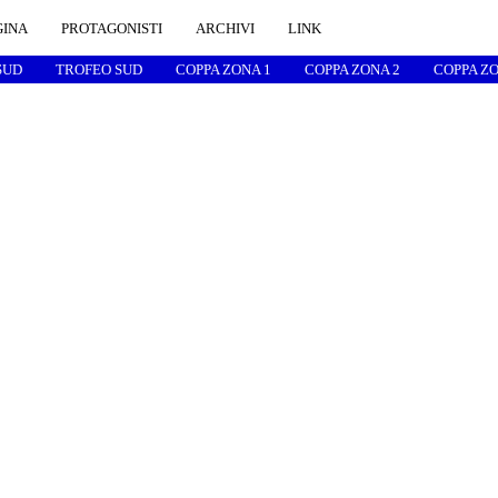
GINA
PROTAGONISTI
ARCHIVI
LINK
SUD
TROFEO SUD
COPPA ZONA 1
COPPA ZONA 2
COPPA ZO