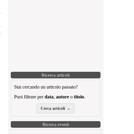
Ricerca articoli
Stai cercando un articolo passato?
Puoi filtrare per
data
,
autore
o
titolo
.
Cerca articoli →
Ricerca eventi