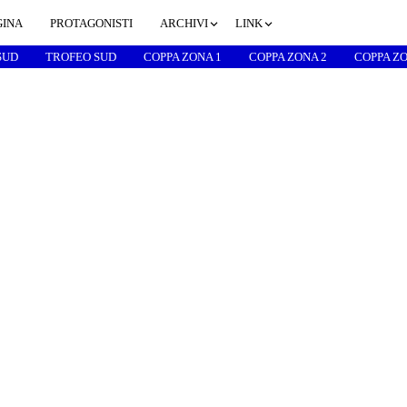
GINA
PROTAGONISTI
ARCHIVI
LINK
SUD
TROFEO SUD
COPPA ZONA 1
COPPA ZONA 2
COPPA ZO