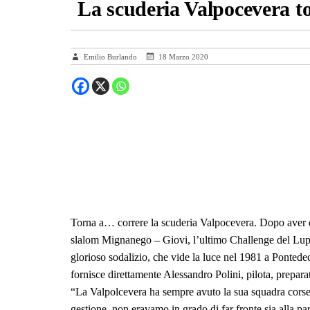
La scuderia Valpocevera t
Emilio Burlando
18 Marzo 2020
Torna a… correre la scuderia Valpocevera. Dopo aver de
slalom Mignanego – Giovi, l’ultimo Challenge del Lupo 
glorioso sodalizio, che vide la luce nel 1981 a Pontedec
fornisce direttamente Alessandro Polini, pilota, preparat
“La Valpolcevera ha sempre avuto la sua squadra corse
gestione, non eravamo in grado di far fronte sia alla pa