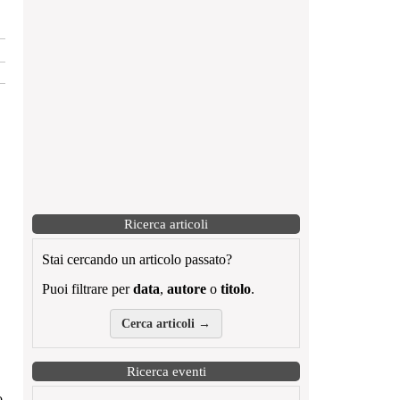
Ricerca articoli
Stai cercando un articolo passato?
Puoi filtrare per
data
,
autore
o
titolo
.
Cerca articoli →
Ricerca eventi
o