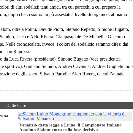
olori di altri sodalizi: tanti amici, tra cui parecchi a cui preparo la
llora, dopo che ci siamo un pò assestati a livello di organico, abbiamo
lalom, oltre a Polini, Davide Piotti, Stefano Repetto, Simone Bugatto,
o Semino, Luca e Aldo Rivera, Gianpasquale De Micheli e Giacomo
Nelle cronoscalate, invece, i colori del sodalizio saranno difesi dai
hristian Rapuzzi.
to da Luca Rivera (presidente), Simone Bugatto (vice presidente),
ttore sportivo), Giuliano Semino, Andrea Cavanna, Andrea Guglielmino 
razione degli esperti Silvano Parodi e Aldo Rivera, da cui l’attuale
Dalle Gare
 zona
Venanzio detta legge a Luino, il Campionato Italiano
Assoluto Slalom entra nella fase decisiva