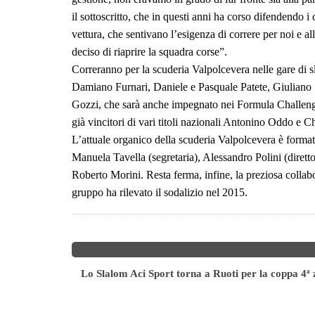
il sottoscritto, che in questi anni ha corso difendendo i c
vettura, che sentivano l’esigenza di correre per noi e a
deciso di riaprire la squadra corse”.
Correranno per la scuderia Valpolcevera nelle gare di s
Damiano Furnari, Daniele e Pasquale Patete, Giulian
Gozzi, che sarà anche impegnato nei Formula Challenge. 
già vincitori di vari titoli nazionali Antonino Oddo e C
L’attuale organico della scuderia Valpolcevera è forma
Manuela Tavella (segretaria), Alessandro Polini (dire
Roberto Morini. Resta ferma, infine, la preziosa collabo
gruppo ha rilevato il sodalizio nel 2015.
Lo Slalom Aci Sport torna a Ruoti per la coppa 4ª
icolore