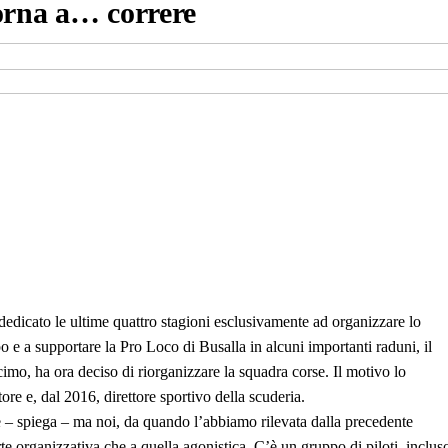
orna a… correre
dicato le ultime quattro stagioni esclusivamente ad organizzare lo
e a supportare la Pro Loco di Busalla in alcuni importanti raduni, il
imo, ha ora deciso di riorganizzare la squadra corse. Il motivo lo
ore e, dal 2016, direttore sportivo della scuderia.
 – spiega – ma noi, da quando l’abbiamo rilevata dalla precedente
rte organizzativa che a quella agonistica. C’è un gruppo di piloti, inclus