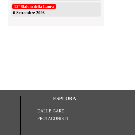
15° Slalom della Laura
6 Settembre 2026
Presentazione Slalom Santopadre 2026
Succe
niki
30 Luglio 2026
nik
ESPLORA
DALLE GARE
PROTAGONISTI