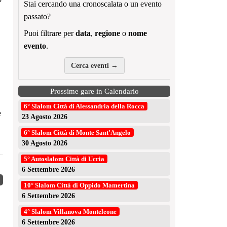
Stai cercando una cronoscalata o un evento
passato?
Puoi filtrare per
data
,
regione
o
nome
evento
.
Cerca eventi →
Prossime gare in Calendario
6° Slalom Città di Alessandria della Rocca
e
23 Agosto 2026
6° Slalom Città di Monte Sant’Angelo
30 Agosto 2026
5° Autoslalom Città di Ucria
6 Settembre 2026
10° Slalom Città di Oppido Mamertina
6 Settembre 2026
4° Slalom Villanova Monteleone
6 Settembre 2026