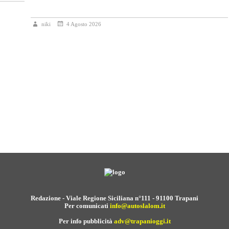
niki
4 Agosto 2026
Redazione - Viale Regione Siciliana n°111 - 91100 Trapani
Per comunicati
info@autoslalom.it
Per info pubblicità
adv@trapanioggi.it