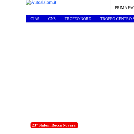
PRIMA PA
CIAS
CNS
TROFEO NORD
TROFEO CENTRO 
23° Slalom Rocca Novara