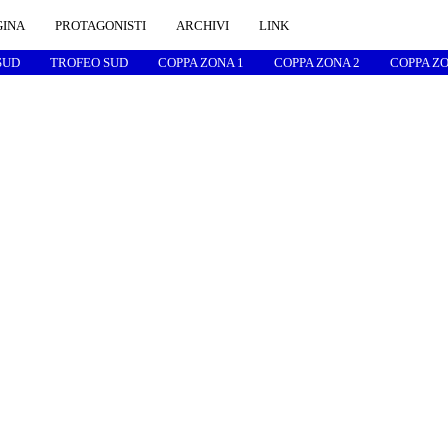
GINA
PROTAGONISTI
ARCHIVI
LINK
SUD
TROFEO SUD
COPPA ZONA 1
COPPA ZONA 2
COPPA ZO