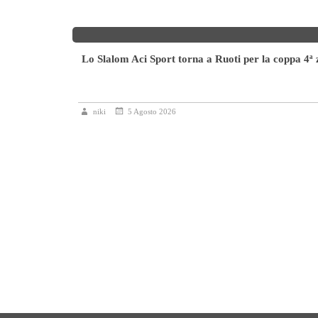
Lo Slalom Aci Sport torna a Ruoti per la coppa 4ª
niki
5 Agosto 2026
icolore