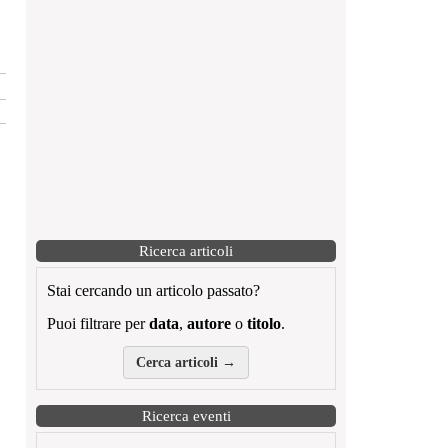
Ricerca articoli
Stai cercando un articolo passato?
Puoi filtrare per
data
,
autore
o
titolo
.
Cerca articoli →
Ricerca eventi