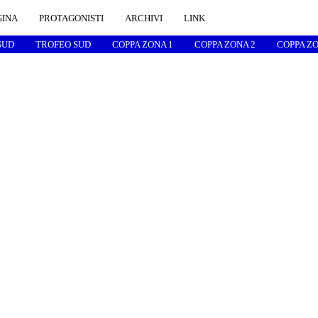
GINA
PROTAGONISTI
ARCHIVI
LINK
SUD
TROFEO SUD
COPPA ZONA 1
COPPA ZONA 2
COPPA ZO