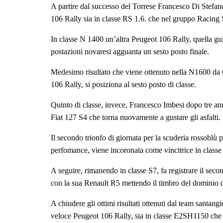
A partire dal successo del Torrese Francesco Di Stefano c
106 Rally sia in classe RS 1.6. che nel gruppo Racing S
In classe N 1400 un’altra Peugeot 106 Rally, quella gui
postazioni novaresi agguanta un sesto posto finale.
Medesimo risultato che viene ottenuto nella N1600 da G
106 Rally, si posiziona al sesto posto di classe.
Quinto di classe, invece, Francesco Imbesi dopo tre ann
Fiat 127 S4 che torna nuovamente a gustare gli asfalti.
Il secondo trionfo di giornata per la scuderia rossobl
perfomance, viene incoronata come vincitrice in classe
A seguire, rimanendo in classe S7, fa registrare il sec
con la sua Renault R5 mettendo il timbro del dominio d
A chiudere gli ottimi risultati ottenuti dal team santang
veloce Peugeot 106 Rally, sia in classe E2SH1150 che 