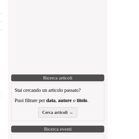
Ricerca articoli
Stai cercando un articolo passato?
Puoi filtrare per
data
,
autore
o
titolo
.
Cerca articoli →
Ricerca eventi