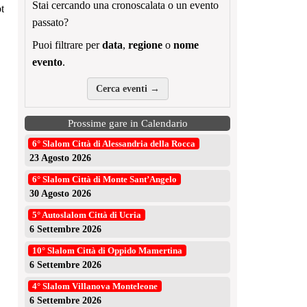
Stai cercando una cronoscalata o un evento
t
passato?
Puoi filtrare per
data
,
regione
o
nome
evento
.
Cerca eventi →
Prossime gare in Calendario
6° Slalom Città di Alessandria della Rocca
23 Agosto 2026
6° Slalom Città di Monte Sant’Angelo
30 Agosto 2026
5° Autoslalom Città di Ucria
6 Settembre 2026
10° Slalom Città di Oppido Mamertina
6 Settembre 2026
4° Slalom Villanova Monteleone
6 Settembre 2026