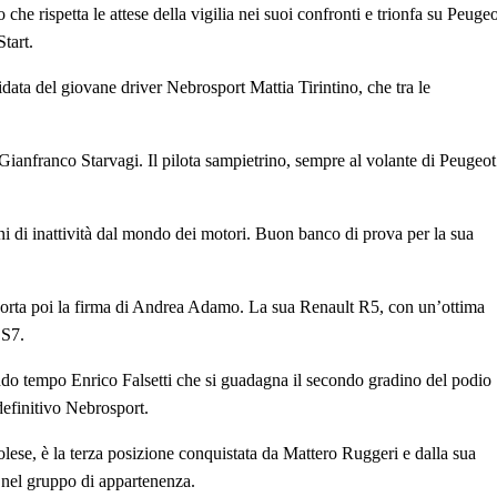
he rispetta le attese della vigilia nei suoi confronti e trionfa su Peugeo
tart.
data del giovane driver Nebrosport Mattia Tirintino, che tra le
ianfranco Starvagi. Il pilota sampietrino, sempre al volante di Peugeot
i di inattività dal mondo dei motori. Buon banco di prova per la sua
ù porta poi la firma di Andrea Adamo. La sua Renault R5, con un’ottima
 S7.
ondo tempo Enrico Falsetti che si guadagna il secondo gradino del podio
efinitivo Nebrosport.
iolese, è la terza posizione conquistata da Mattero Ruggeri e dalla sua
nel gruppo di appartenenza.