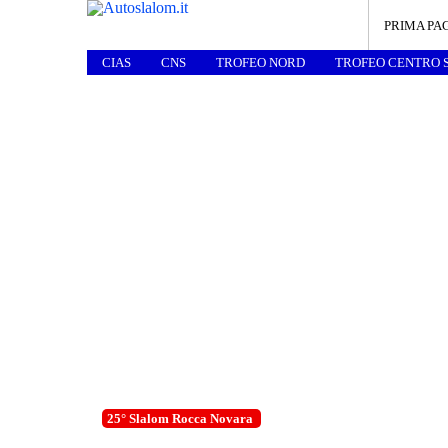
PRIMA PA
CIAS
CNS
TROFEO NORD
TROFEO CENTRO 
25° Slalom Rocca Novara