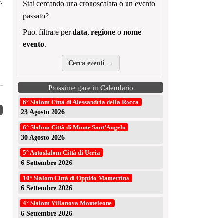
e,
Stai cercando una cronoscalata o un evento
passato?
Puoi filtrare per
data
,
regione
o
nome
evento
.
Cerca eventi →
Prossime gare in Calendario
6° Slalom Città di Alessandria della Rocca
23 Agosto 2026
6° Slalom Città di Monte Sant’Angelo
30 Agosto 2026
5° Autoslalom Città di Ucria
6 Settembre 2026
10° Slalom Città di Oppido Mamertina
6 Settembre 2026
4° Slalom Villanova Monteleone
6 Settembre 2026