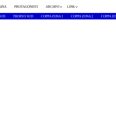
GINA
PROTAGONISTI
ARCHIVI
LINK
SUD
TROFEO SUD
COPPA ZONA 1
COPPA ZONA 2
COPPA ZO