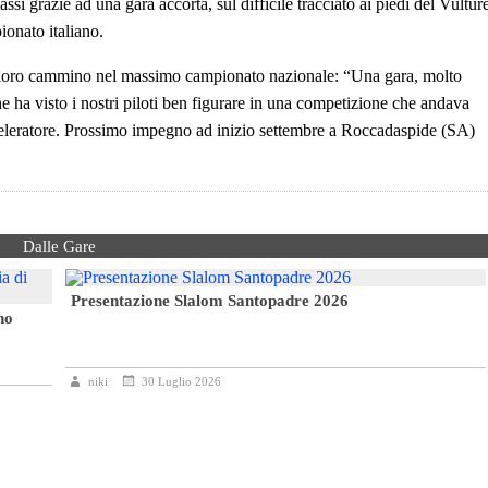
lassi grazie ad una gara accorta, sul difficile tracciato ai piedi del Vultur
ionato italiano.
 loro cammino nel massimo campionato nazionale: “Una gara, molto
 ha visto i nostri piloti ben figurare in una competizione che andava
acceleratore. Prossimo impegno ad inizio settembre a Roccadaspide (SA)
Dalle Gare
Presentazione Slalom Santopadre 2026
no
niki
30 Luglio 2026