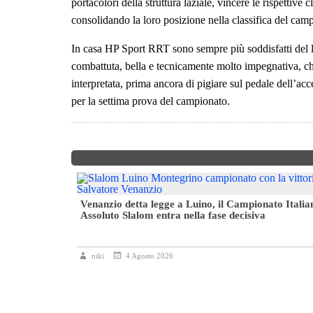
portacolori della struttura laziale, vincere le rispettive c
consolidando la loro posizione nella classifica del camp
In casa HP Sport RRT sono sempre più soddisfatti del
combattuta, bella e tecnicamente molto impegnativa, che
interpretata, prima ancora di pigiare sul pedale dell’
per la settima prova del campionato.
oppa 4ª zona
Venanzio detta legge a Luino, il Campionato Italia
Assoluto Slalom entra nella fase decisiva
niki
4 Agosto 2026