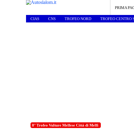
PRIMA PA
CIAS
CNS
TROFEO NORD
TROFEO CENTRO 
8° Trofeo Vulture Melfese Città di Melfi