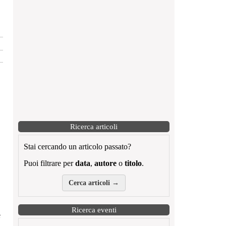
Ricerca articoli
Stai cercando un articolo passato?
Puoi filtrare per
data
,
autore
o
titolo
.
Cerca articoli →
Ricerca eventi
e