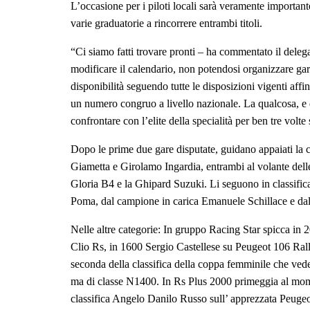
L’occasione per i piloti locali sarà veramente importante
varie graduatorie a rincorrere entrambi titoli.
“Ci siamo fatti trovare pronti – ha commentato il dele
modificare il calendario, non potendosi organizzare ga
disponibilità seguendo tutte le disposizioni vigenti affi
un numero congruo a livello nazionale. La qualcosa, e di
confrontare con l’elite della specialità per ben tre volte 
Dopo le prime due gare disputate, guidano appaiati la c
Giametta e Girolamo Ingardia, entrambi al volante delle
Gloria B4 e la Ghipard Suzuki. Li seguono in classific
Poma, dal campione in carica Emanuele Schillace e da
Nelle altre categorie: In gruppo Racing Star spicca in
Clio Rs, in 1600 Sergio Castellese su Peugeot 106 Ral
seconda della classifica della coppa femminile che ve
ma di classe N1400. In Rs Plus 2000 primeggia al mom
classifica Angelo Danilo Russo sull’ apprezzata Peuge