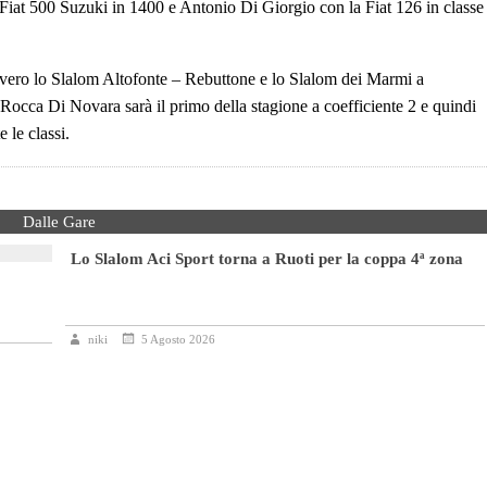
Fiat 500 Suzuki in 1400 e Antonio Di Giorgio con la Fiat 126 in classe
vero lo Slalom Altofonte – Rebuttone e lo Slalom dei Marmi a
Rocca Di Novara sarà il primo della stagione a coefficiente 2 e quindi
 le classi.
Dalle Gare
Lo Slalom Aci Sport torna a Ruoti per la coppa 4ª zona
niki
5 Agosto 2026