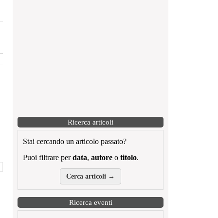
Ricerca articoli
Stai cercando un articolo passato?
Puoi filtrare per
data
,
autore
o
titolo
.
Cerca articoli →
Ricerca eventi