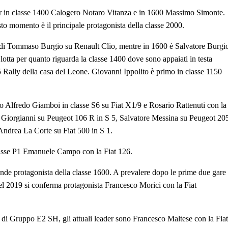
er in classe 1400 Calogero Notaro Vitanza e in 1600 Massimo Simonte.
o momento è il principale protagonista della classe 2000.
o di Tommaso Burgio su Renault Clio, mentre in 1600 è Salvatore Burgi
 lotta per quanto riguarda la classe 1400 dove sono appaiati in testa
 Rally della casa del Leone. Giovanni Ippolito è primo in classe 1150
no Alfredo Giamboi in classe S6 su Fiat X1/9 e Rosario Rattenuti con la
de Giorgianni su Peugeot 106 R in S 5, Salvatore Messina su Peugeot 20
Andrea La Corte su Fiat 500 in S 1.
classe P1 Emanuele Campo con la Fiat 126.
nde protagonista della classe 1600. A prevalere dopo le prime due gare
l 2019 si conferma protagonista Francesco Morici con la Fiat
o di Gruppo E2 SH, gli attuali leader sono Francesco Maltese con la Fiat