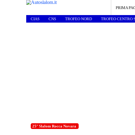
PRIMA PA
CIAS
CNS
TROFEO NORD
TROFEO CENTRO 
25° Slalom Rocca Novara