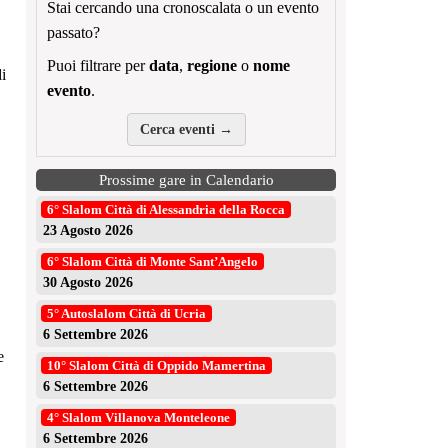
Stai cercando una cronoscalata o un evento
passato?
Puoi filtrare per
data
,
regione
o
nome
i
evento
.
Cerca eventi →
Prossime gare in Calendario
6° Slalom Città di Alessandria della Rocca
23 Agosto 2026
6° Slalom Città di Monte Sant’Angelo
30 Agosto 2026
5° Autoslalom Città di Ucria
6 Settembre 2026
e
10° Slalom Città di Oppido Mamertina
6 Settembre 2026
4° Slalom Villanova Monteleone
6 Settembre 2026