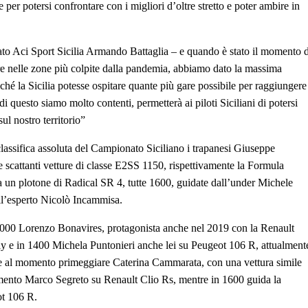
 per potersi confrontare con i migliori d’oltre stretto e poter ambire in
gato Aci Sport Sicilia Armando Battaglia – e quando è stato il momento d
re nelle zone più colpite dalla pandemia, abbiamo dato la massima
nché la Sicilia potesse ospitare quante più gare possibile per raggiungere
 questo siamo molto contenti, permetterà ai piloti Siciliani di potersi
sul nostro territorio”
lassifica assoluta del Campionato Siciliano i trapanesi Giuseppe
 scattanti vetture di classe E2SS 1150, rispettivamente la Formula
a un plotone di Radical SR 4, tutte 1600, guidate dall’under Michele
ll’esperto Nicolò Incammisa.
 2000 Lorenzo Bonavires, protagonista anche nel 2019 con la Renault
ly e in 1400 Michela Puntonieri anche lei su Peugeot 106 R, attualment
de al momento primeggiare Caterina Cammarata, con una vettura simile
ento Marco Segreto su Renault Clio Rs, mentre in 1600 guida la
ot 106 R.