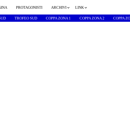
GINA
PROTAGONISTI
ARCHIVI
LINK
SUD
TROFEO SUD
COPPA ZONA 1
COPPA ZONA 2
COPPA ZO