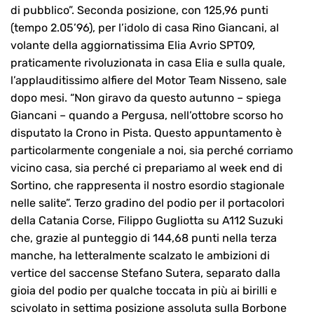
di pubblico”. Seconda posizione, con 125,96 punti
(tempo 2.05’96), per l’idolo di casa Rino Giancani, al
volante della aggiornatissima Elia Avrio SPT09,
praticamente rivoluzionata in casa Elia e sulla quale,
l’applauditissimo alfiere del Motor Team Nisseno, sale
dopo mesi. “Non giravo da questo autunno – spiega
Giancani – quando a Pergusa, nell’ottobre scorso ho
disputato la Crono in Pista. Questo appuntamento è
particolarmente congeniale a noi, sia perché corriamo
vicino casa, sia perché ci prepariamo al week end di
Sortino, che rappresenta il nostro esordio stagionale
nelle salite”. Terzo gradino del podio per il portacolori
della Catania Corse, Filippo Gugliotta su A112 Suzuki
che, grazie al punteggio di 144,68 punti nella terza
manche, ha letteralmente scalzato le ambizioni di
vertice del saccense Stefano Sutera, separato dalla
gioia del podio per qualche toccata in più ai birilli e
scivolato in settima posizione assoluta sulla Borbone