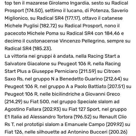
top ten il mazarese Girolamo Ingardia, sesto su Radical
Prosport (174.50), settimo il lucano, di Potenza, Saverio
Miglionico, su Radical SR4 (177.17), ottavo il catanese
Michele Puglisi (182.72) su Radical Prosport, nono il
pacecoto Michele Poma su Radical SR4 con 184,46 e
decimo il custonacense Vincenzo Pellegrino, sempre su
Radical SR4 (185.23).
La vittoria nei gruppi è andata, nella Racing Start a
Salvatore Giacalone su Peugeot 106 R, nella Racing
Start Plus a Giuseppe Perniciaro (211.59) su Citroen
Saxo Rs, nel gruppo N a Benedetto Guarino (212.64) su
Peugeot 106 R, nel gruppo A a Paolo Battiato (207.51) su
Peugeot 106 R, nelle bicilindriche a Giovanni Greco
(214.29) su Fiat 500, nel gruppo Speciale slalom ad
Agostino Fallara (202.93) su Fiat 127 Sport, nel gruppo
E1 Italia ad Alessandro Tortora (196.52) su Renault Clio
Rs T, nel prototipi slalom a Emanuele Campo (209.92) su
Fiat 126, nelle silhouette ad Antonino Bucceri (200.26)