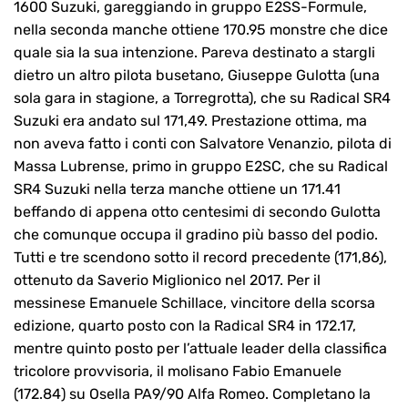
1600 Suzuki, gareggiando in gruppo E2SS-Formule,
nella seconda manche ottiene 170.95 monstre che dice
quale sia la sua intenzione. Pareva destinato a stargli
dietro un altro pilota busetano, Giuseppe Gulotta (una
sola gara in stagione, a Torregrotta), che su Radical SR4
Suzuki era andato sul 171,49. Prestazione ottima, ma
non aveva fatto i conti con Salvatore Venanzio, pilota di
Massa Lubrense, primo in gruppo E2SC, che su Radical
SR4 Suzuki nella terza manche ottiene un 171.41
beffando di appena otto centesimi di secondo Gulotta
che comunque occupa il gradino più basso del podio.
Tutti e tre scendono sotto il record precedente (171,86),
ottenuto da Saverio Miglionico nel 2017. Per il
messinese Emanuele Schillace, vincitore della scorsa
edizione, quarto posto con la Radical SR4 in 172.17,
mentre quinto posto per l’attuale leader della classifica
tricolore provvisoria, il molisano Fabio Emanuele
(172.84) su Osella PA9/90 Alfa Romeo. Completano la