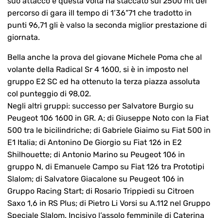
suo attacco e questa volta ha staccato sui 2500 mt del
percorso di gara ill tempo di 1’36”71 che tradotto in
punti 96,71 gli è valso la seconda miglior prestazione di
giornata.
Bella anche la prova del giovane Michele Poma che al
volante della Radical Sr 4 1600, si è in imposto nel
gruppo E2 SC ed ha ottenuto la terza piazza assoluta
col punteggio di 98,02.
Negli altri gruppi: successo per Salvatore Burgio su
Peugeot 106 1600 in GR. A; di Giuseppe Noto con la Fiat
500 tra le bicilindriche; di Gabriele Giaimo su Fiat 500 in
E1 Italia; di Antonino De Giorgio su Fiat 126 in E2
Shilhouette; di Antonio Marino su Peugeot 106 in
gruppo N, di Emanuele Campo su Fiat 126 tra Prototipi
Slalom; di Salvatore Giacalone su Peugeot 106 in
Gruppo Racing Start; di Rosario Trippiedi su Citroen
Saxo 1,6 in RS Plus; di Pietro Li Vorsi su A.112 nel Gruppo
Speciale Slalom. Incisivo l’assolo femminile di Caterina