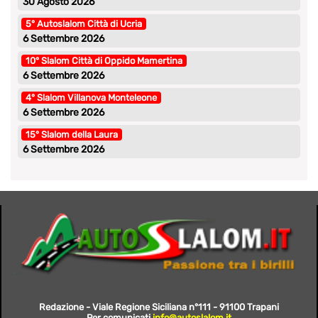
30 Agosto 2026
5° Autoslalom Città di Ucria
6 Settembre 2026
10° Slalom Città di Oppido Mamertina
6 Settembre 2026
4° Slalom Villanova Monteleone
6 Settembre 2026
15° Slalom della Laura
6 Settembre 2026
Redazione - Viale Regione Siciliana n°111 - 91100 Trapani
Per comunicati
info@autoslalom.it