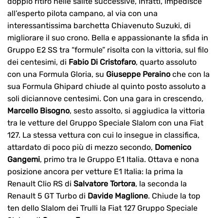
doppio ritiro nelle salite successive, infatti, impedisce
all’esperto pilota campano, al via con una
interessantissima barchetta Chiavenuto Suzuki, di
migliorare il suo crono. Bella e appassionante la sfida in
Gruppo E2 SS tra “formule” risolta con la vittoria, sul filo
dei centesimi, di
Fabio Di Cristofaro
, quarto assoluto
con una Formula Gloria, su
Giuseppe Peraino
che con la
sua Formula Ghipard chiude al quinto posto assoluto a
soli diciannove centesimi. Con una gara in crescendo,
Marcello Bisogno
, sesto assolto, si aggiudica la vittoria
tra le vetture del Gruppo Speciale Slalom con una Fiat
127. La stessa vettura con cui lo insegue in classifica,
attardato di poco più di mezzo secondo,
Domenico
Gangemi
, primo tra le Gruppo E1 Italia. Ottava e nona
posizione ancora per vetture E1 Italia: la prima la
Renault Clio RS di
Salvatore Tortora
, la seconda la
Renault 5 GT Turbo di
Davide Maglione
. Chiude la top
ten dello Slalom dei Trulli la Fiat 127 Gruppo Speciale