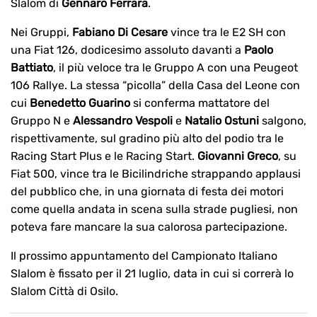
Slalom di
Gennaro Ferrara
.
Nei Gruppi,
Fabiano Di Cesare
vince tra le E2 SH con
una Fiat 126, dodicesimo assoluto davanti a
Paolo
Battiato
, il più veloce tra le Gruppo A con una Peugeot
106 Rallye. La stessa “picolla” della Casa del Leone con
cui
Benedetto Guarino
si conferma mattatore del
Gruppo N e
Alessandro Vespoli
e
Natalio Ostuni
salgono,
rispettivamente, sul gradino più alto del podio tra le
Racing Start Plus e le Racing Start.
Giovanni Greco
, su
Fiat 500, vince tra le Bicilindriche strappando applausi
del pubblico che, in una giornata di festa dei motori
come quella andata in scena sulla strade pugliesi, non
poteva fare mancare la sua calorosa partecipazione.
Il prossimo appuntamento del Campionato Italiano
Slalom è fissato per il 21 luglio, data in cui si correrà lo
Slalom Città di Osilo.