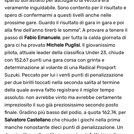
sparso sull’asfalto per asciugarlo la vettura era
veramente inguidabile. Sono contento per il risultato e
spero di confermarmi a questi livelli anche nelle
prossime gare. Guardo il risultato di gara in gara e poi
alla fine dell’anno tirerò le somme”. A provare a tenere il
passo di
Fabio Emanuele
, per tutta la calda giornata di
gara ci ha provato
Michele Puglisi
. Il giovanissimo
pilota, attuale leader della classifica Under 23, chiude
con 152,67 punti una gara corsa con grinta e
determinazione al volante di una Radical Prosport
Suzuki. Peccato per lui i venti punti di penalizzazione
per due birilli toccati nella seconda salita al termine
della quale aveva fatto registrare il miglior tempo
assoluto: non avrebbe vinto ma avrebbe certamente
impreziosito il suo già preziosissimo secondo posto
finale. Gradino più basso del podio, a quota 162,74, per
Salvatore Castellano
che chiude i giochi nella prima
manche nonostante dieci punti di penalizzazione. Un