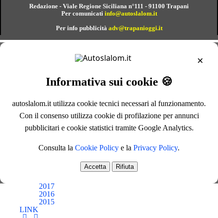
Redazione - Viale Regione Siciliana n°111 - 91100 Trapani
Per comunicati
info@autoslalom.it
Per info pubblicità
adv@trapanioggi.it
×
Informativa sui cookie 🍪
Prima Pagina
Protagonisti
ARCHIVI
autoslalom.it utilizza cookie tecnici necessari al funzionamento.
Con il consenso utilizza cookie di profilazione per annunci
2026
2025
pubblicitari e cookie statistici tramite Google Analytics.
2024
2023
2022
Consulta la
Cookie Policy
e la
Privacy Policy
.
2021
2020
Accetta
Rifiuta
2019
2018
2017
2016
2015
LINK