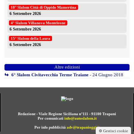
10° Slalom Città di Oppido Mamertina
6 Settembre 2026
4° Slalom Villanova Monteleone
6 Settembre 2026
15° Slalom della Laura
6 Settembre 2026
Altre edizioni
6° Slalom Civitavecchia Terme Traiane
- 24 Giugno 2018
Redazione - Viale Regione Siciliana n°111 - 91100 Trapani
Per comunicati
info@autoslalom.it
Per info pubblicità
adv@trapanioggi.it
⚙️ Gestisci cookie