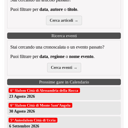
Puoi filtrare per
data
,
autore
o
titolo
.
Cerca articoli →
Ricerca eventi
Stai cercando una cronoscalata o un evento passato?
Puoi filtrare per
data
,
regione
o
nome evento
.
Cerca eventi →
Prossime gare in Calendario
6° Slalom Città di Alessandria della Rocca
23 Agosto 2026
6° Slalom Città di Monte Sant’Angelo
30 Agosto 2026
5° Autoslalom Città di Ucria
6 Settembre 2026