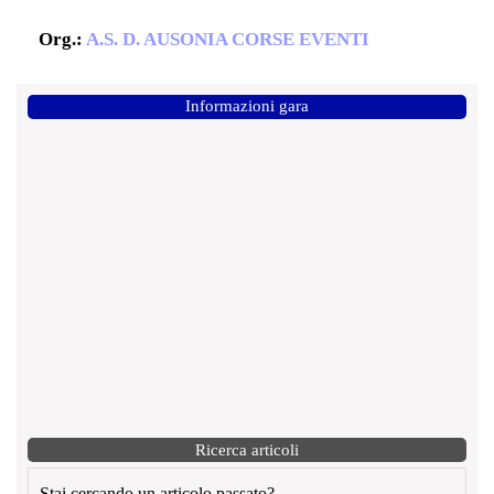
Org.:
A.S. D. AUSONIA CORSE EVENTI
Informazioni gara
Ricerca articoli
Stai cercando un articolo passato?