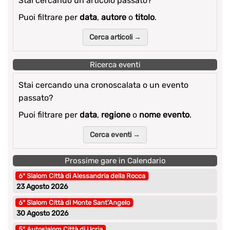
Stai cercando un articolo passato?
Puoi filtrare per
data
,
autore
o
titolo
.
Cerca articoli →
Ricerca eventi
Stai cercando una cronoscalata o un evento
passato?
Puoi filtrare per
data
,
regione
o
nome evento
.
Cerca eventi →
Prossime gare in Calendario
6° Slalom Città di Alessandria della Rocca
23 Agosto 2026
6° Slalom Città di Monte Sant’Angelo
30 Agosto 2026
5° Autoslalom Città di Ucria