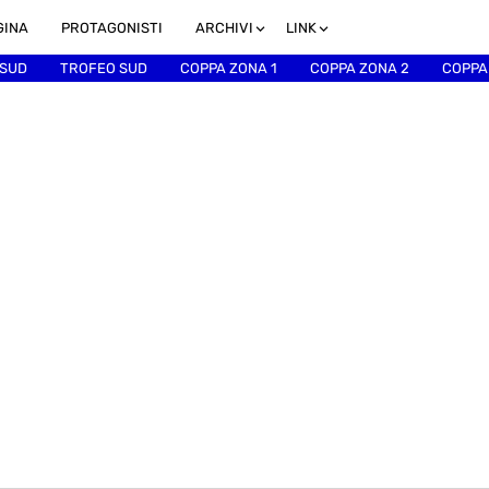
GINA
PROTAGONISTI
ARCHIVI
LINK
 SUD
TROFEO SUD
COPPA ZONA 1
COPPA ZONA 2
COPPA