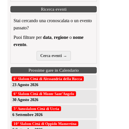
Ricerca eventi
Stai cercando una cronoscalata o un evento
passato?
Puoi filtrare per
data
,
regione
o
nome
evento
.
Cerca eventi →
Prossime gare in Calendario
6° Slalom Città di Alessandria della Rocca
23 Agosto 2026
6° Slalom Città di Monte Sant’Angelo
30 Agosto 2026
5° Autoslalom Città di Ucria
6 Settembre 2026
10° Slalom Città di Oppido Mamertina