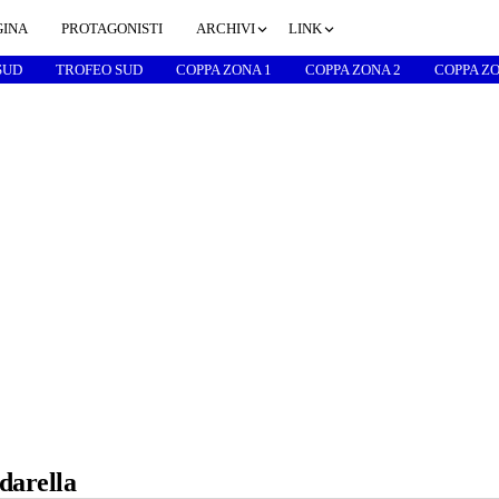
GINA
PROTAGONISTI
ARCHIVI
LINK
SUD
TROFEO SUD
COPPA ZONA 1
COPPA ZONA 2
COPPA ZO
darella