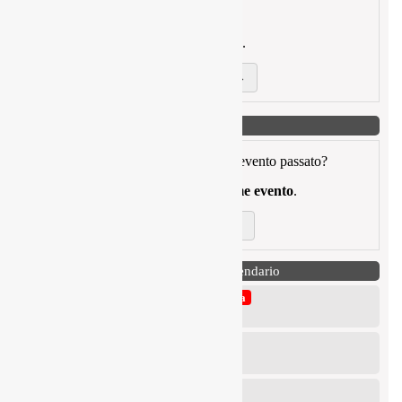
Stai cercando un articolo passato?
Puoi filtrare per
data
,
autore
o
titolo
.
Cerca articoli →
Ricerca eventi
Stai cercando una cronoscalata o un evento passato?
Puoi filtrare per
data
,
regione
o
nome evento
.
Cerca eventi →
Prossime gare in Calendario
6° Slalom Città di Alessandria della Rocca
23 Agosto 2026
6° Slalom Città di Monte Sant’Angelo
30 Agosto 2026
5° Autoslalom Città di Ucria