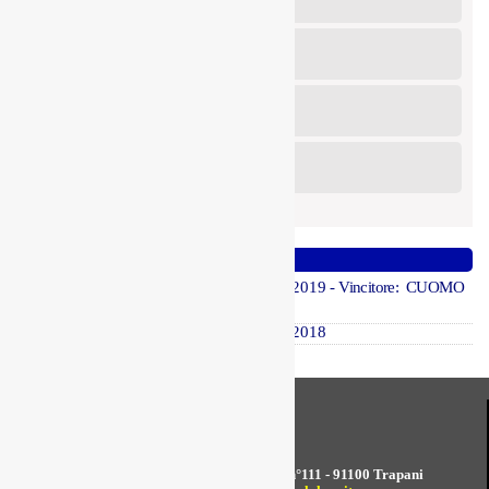
6 Settembre 2026
10° Slalom Città di Oppido Mamertina
6 Settembre 2026
4° Slalom Villanova Monteleone
6 Settembre 2026
15° Slalom della Laura
6 Settembre 2026
Altre edizioni
3° Slalom Valle D’Itria
- 12 Maggio 2019
- Vincitore: CUOMO
Andrea - Radical SR4
2° Slalom Valle D’Itria
- 13 Maggio 2018
Redazione - Viale Regione Siciliana n°111 - 91100 Trapani