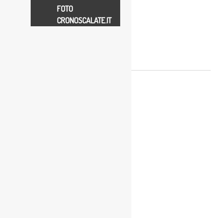
FOTO
CRONOSCALATE.IT
4° Slalom Valle D’Itria
Annullata
Data iscrizione: 25 Aprile 2021
Brindisi - (BR) (Puglia)