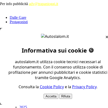
Per info pubblicità
adv@trapanioggi.it
ESPLORA
Dalle Gare
Protagonisti
CIAS
CNS
Trofeo Nord
Informativa sui cookie 🍪
Trofeo Centro Sud
Trofeo Sud
Coppa Zona 1
autoslalom.it utilizza cookie tecnici necessari al
Coppa Zona 2
funzionamento. Con il consenso utilizza cookie di
Coppa Zona 3
profilazione per annunci pubblicitari e cookie statistici
Coppa Zona 4
tramite Google Analytics.
Coppa Zona 5
Altri
Consulta la
Cookie Policy
e la
Privacy Policy
.
Prima Pagina
Protagonisti
Accetta
Rifiuta
ARCHIVI
2026
2025