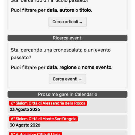
Stai cercando un articolo passato?
Puoi filtrare per
data
,
autore
o
titolo
.
Cerca articoli →
Ricerca eventi
Stai cercando una cronoscalata o un evento
passato?
Puoi filtrare per
data
,
regione
o
nome evento
.
Cerca eventi →
Prossime gare in Calendario
6° Slalom Città di Alessandria della Rocca
23 Agosto 2026
6° Slalom Città di Monte Sant’Angelo
30 Agosto 2026
5° Autoslalom Città di Ucria