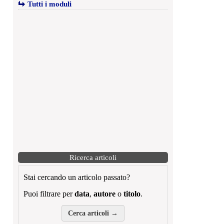
Tutti i moduli
Ricerca articoli
Stai cercando un articolo passato?
Puoi filtrare per
data
,
autore
o
titolo
.
Cerca articoli →