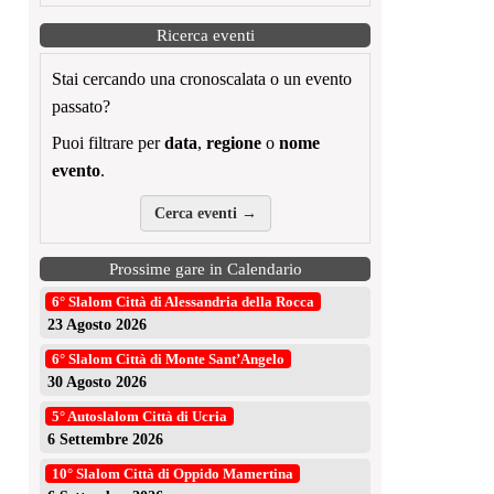
Ricerca eventi
Stai cercando una cronoscalata o un evento
passato?
Puoi filtrare per
data
,
regione
o
nome
evento
.
Cerca eventi →
Prossime gare in Calendario
6° Slalom Città di Alessandria della Rocca
23 Agosto 2026
6° Slalom Città di Monte Sant’Angelo
30 Agosto 2026
5° Autoslalom Città di Ucria
6 Settembre 2026
10° Slalom Città di Oppido Mamertina