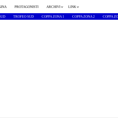
GINA
PROTAGONISTI
ARCHIVI
LINK
SUD
TROFEO SUD
COPPA ZONA 1
COPPA ZONA 2
COPPA ZO